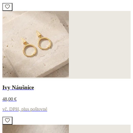
Ivy Náušnice
48,00 €
vč. DPH, plus poštovné