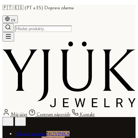
🇵🇹 🇪🇸 (PT a ES) Doprava zdarma
cs
Můj účet
Centrum nápovědy
Kontakt
Nákupní asistent
NOVINKA