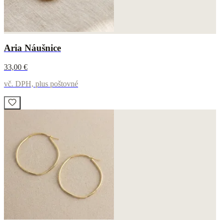
Aria Náušnice
33,00 €
vč. DPH, plus poštovné