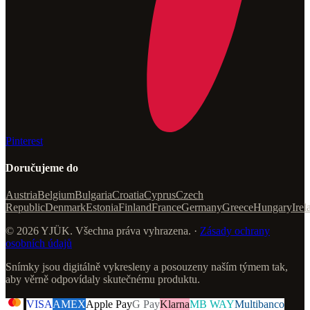
Pinterest
Doručujeme do
Austria
Belgium
Bulgaria
Croatia
Cyprus
Czech
Republic
Denmark
Estonia
Finland
France
Germany
Greece
Hungary
Irel
© 2026 YJÜK. Všechna práva vyhrazena. ·
Zásady ochrany
osobních údajů
Snímky jsou digitálně vykresleny a posouzeny naším týmem tak,
aby věrně odpovídaly skutečnému produktu.
VISA
AMEX
Apple Pay
G Pay
Klarna
MB WAY
Multibanco