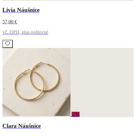
Livia Náušnice
57,00 €
vč. DPH, plus poštovné
-7%
Clara Náušnice