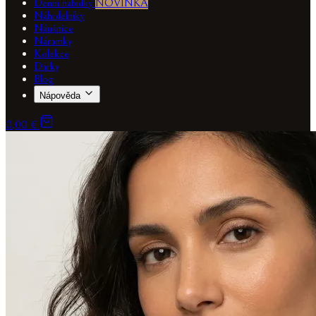
Denní nabídky
NOVINKA
Náhrdelníky
Náušnice
Náramky
Kolekce
Dárky
Blog
Nápověda
0,00 €