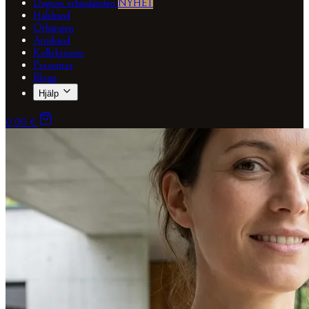
Dagens erbjudanden
NYHET
Halsband
Örhängen
Armband
Kollektioner
Presenter
Blogg
Hjälp
0,00 €