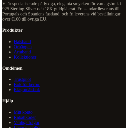
Vi är specialiserade på lyxiga, eleganta smycken för vardagsbruk i
925 Sterling Silver och 18K guldpläterat. Fri standardleverans till
Portugals och Spaniens fastland, och fri leverans vid beställningar
över €100 till övriga EU.
Produkter
Halsband
Örhängen
Armband
Kollektioner
Omdömen
Trustpilot
Bok för beröm
Klagomålsbok
Hjälp
Mitt konto
Rabattkoder
Vanliga frågor
Leveranspolicy