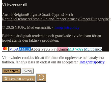
Vi levererar till
Austria
Belgium
Bulgaria
Croatia
Cyprus
Czech
Republic
Denmark
Estonia
Finland
France
Germany
Greece
Hungary
Irel
© 2026 YJÜK. Med ensamrätt. ·
Integritetspolicy
Bilderna är digitalt renderade och granskade av vårt team för att
troget återge den faktiska produkten.
VISA
AMEX
Apple Pay
G Pay
Klarna
MB WAY
Multibanco
Vi använder cookies för att förbättra din upplevelse och analysera
trafiken. Analys läses in endast om du accepterar.
Integritetspolicy
Acceptera
Avböj
Hitta ditt smycke