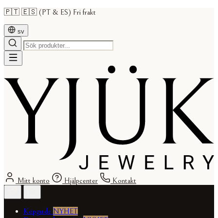
🇵🇹 🇪🇸 (PT & ES) Fri frakt
sv
Mitt konto
Hjälpcenter
Kontakt
Köpguide
NYHET