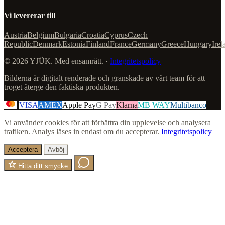
Vi levererar till
Austria
Belgium
Bulgaria
Croatia
Cyprus
Czech
Republic
Denmark
Estonia
Finland
France
Germany
Greece
Hungary
Irel
© 2026 YJÜK. Med ensamrätt. ·
Integritetspolicy
Bilderna är digitalt renderade och granskade av vårt team för att
troget återge den faktiska produkten.
VISA
AMEX
Apple Pay
G Pay
Klarna
MB WAY
Multibanco
Vi använder cookies för att förbättra din upplevelse och analysera
trafiken. Analys läses in endast om du accepterar.
Integritetspolicy
Acceptera
Avböj
Hitta ditt smycke