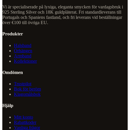
Vi är specialiserade på lyxiga, eleganta smycken för vardagsbruk i
925 Sterling Silver och 18K guldpläterat. Fri standardleverans till
Portugals och Spaniens fastland, och fri leverans vid beställningar
över €100 till övriga EU.
Produkter
Halsband
Örhängen
Armband
Kollektioner
Omdömen
Trustpilot
Bok för beröm
Klagomålsbok
Hjälp
Mitt konto
Rabattkoder
Vanliga frågor