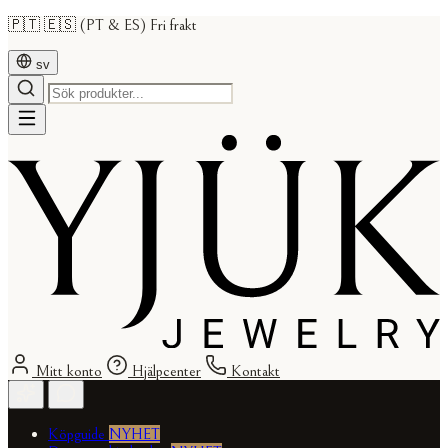
🇵🇹 🇪🇸 (PT & ES) Fri frakt
sv
Mitt konto
Hjälpcenter
Kontakt
Köpguide
NYHET