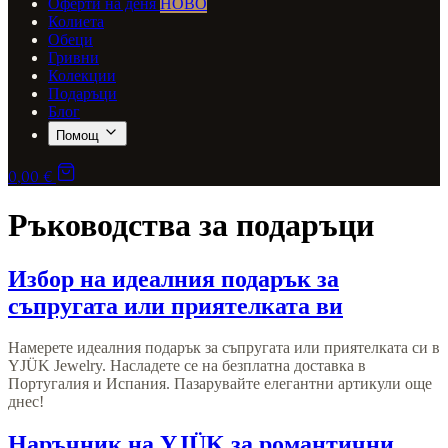
Оферти на деня
НОВО
Колиета
Обеци
Гривни
Колекции
Подаръци
Блог
Помощ
0,00 €
Ръководства за подаръци
Избор на идеалния подарък за
съпругата или приятелката ви
Намерете идеалния подарък за съпругата или приятелката си в
YJÜK Jewelry. Насладете се на безплатна доставка в
Португалия и Испания. Пазарувайте елегантни артикули още
днес!
Наръчник на YJÜK за романтични