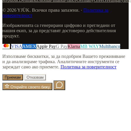
Republic
Denmark
Estonia
Finland
France
Germany
Greece
Hungary
Irel
© 2026 YJÜK. Всички права запазени. ·
Политика за
поверителност
Изображенията са генерирани цифрово и прегледани от
нашия екип, за да представят достоверно действителния
продукт.
VISA
AMEX
Apple Pay
G Pay
Klarna
MB WAY
Multibanco
Използваме бисквитки, за да подобрим Вашето преживяване
и да анализираме трафика. Аналитичните инструменти се
зареждат само ако приемете.
Политика за поверителност
Приемам
Отказвам
Открийте своето бижу