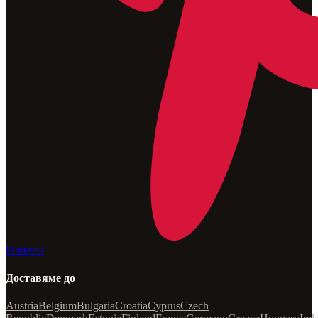
Pinterest
Доставяме до
Austria
Belgium
Bulgaria
Croatia
Cyprus
Czech