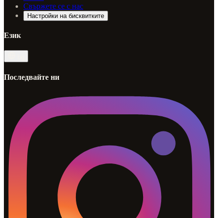
Свържете се с нас
Настройки на бисквитките
Език
bg
Последвайте ни