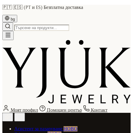
🇵🇹 🇪🇸 (PT и ES) Безплатна доставка
bg
Моят профил
Помощен център
Контакт
Асистент за пазаруване
НОВО