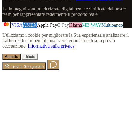
Le immagini sono renderizzate digitalmente e verificate dal nostro
team per rappresentare fedelmente il prodotto reale.
VISA
AMEX
Apple Pay
G Pay
Klarna
MB WAY
Multibanco
Utilizziamo i cookie per migliorare la Sua esperienza e analizzare il
traffico. Gli strumenti di analisi vengono caricati solo previa
accettazione.
Informativa sulla privacy
Accetta
Rifiuta
Trovi il Suo gioiello