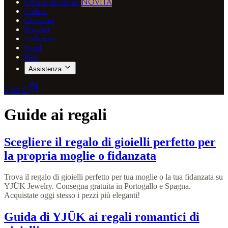
Offerte del giorno
NOVITÀ
Collane
Orecchini
Bracciali
Collezioni
Regali
Blog
Assistenza
0,00 €
Guide ai regali
Scegliere il regalo di gioielli perfetto per
la propria moglie o fidanzata
Trova il regalo di gioielli perfetto per tua moglie o la tua fidanzata su
YJÜK Jewelry. Consegna gratuita in Portogallo e Spagna.
Acquistate oggi stesso i pezzi più eleganti!
Guida di YJÜK ai regali romantici di