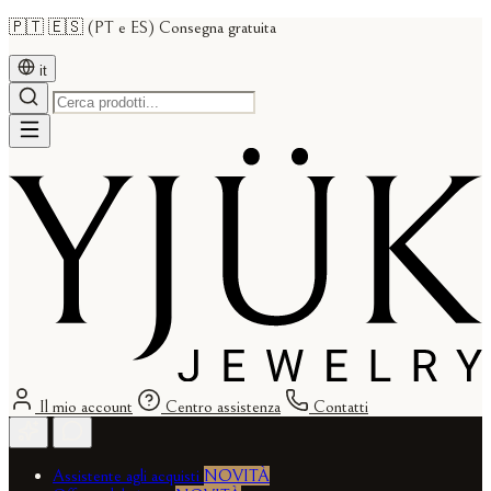
🇵🇹 🇪🇸 (PT e ES) Consegna gratuita
it
Il mio account
Centro assistenza
Contatti
Assistente agli acquisti
NOVITÀ