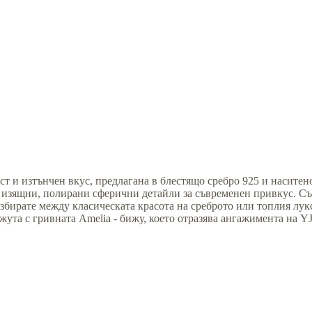
т и изтънчен вкус, предлагана в блестящо сребро 925 и наситено
т изящни, полирани сферични детайли за съвременен привкус. Съ
бирате между класическата красота на среброто или топлия лукс
жута с гривната Amelia - бижу, което отразява ангажимента на 