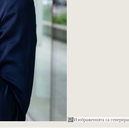
Изображенията са генериран