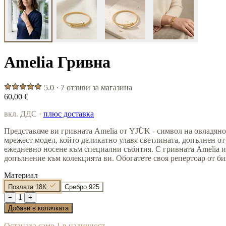
Amelia Гривна
5.0 · 7 отзиви за магазина
60,00 €
вкл. ДДС ·
плюс доставка
Представяме ви гривната Amelia от YJÜK - символ на овладянос
мрежест модел, който деликатно улавя светлината, допълнен о
ежедневно носене към специални събития. С гривната Amelia из
допълнение към колекцията ви. Обогатете своя репертоар от би
Материал
Позлата 18K
Сребро 925
1
−
+
Добави в количката
Останаха само 1 в наличност