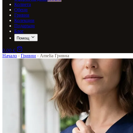
Колиета
Обеци
Гривни
Колекции
Подаръци
Блог
Помощ
0,00 €
Начало
›
Гривни
›
Amelia Гривна