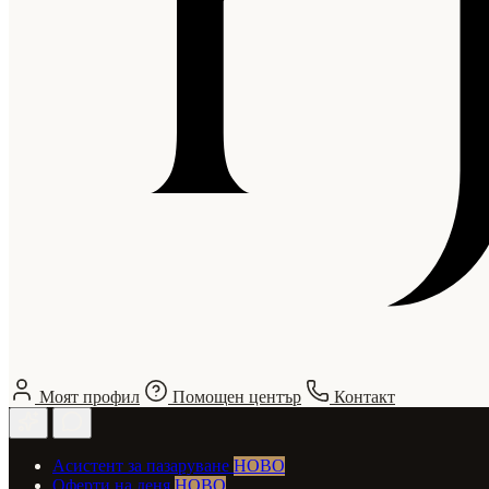
Моят профил
Помощен център
Контакт
Асистент за пазаруване
НОВО
Оферти на деня
НОВО