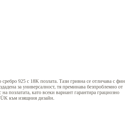
 сребро 925 с 18K позлата. Тази гривна се отличава с фин
здадена за универсалност, тя преминава безпроблемно от
 на позлатата, като всеки вариант гарантира грациозно
YJÜK към изящния дизайн.