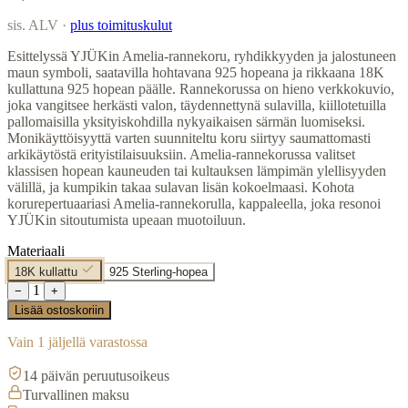
sis. ALV ·
plus toimituskulut
Esittelyssä YJÜKin Amelia-rannekoru, ryhdikkyyden ja jalostuneen
maun symboli, saatavilla hohtavana 925 hopeana ja rikkaana 18K
kullattuna 925 hopean päälle. Rannekorussa on hieno verkkokuvio,
joka vangitsee herkästi valon, täydennettynä sulavilla, kiillotetuilla
pallomaisilla yksityiskohdilla nykyaikaisen särmän luomiseksi.
Monikäyttöisyyttä varten suunniteltu koru siirtyy saumattomasti
arkikäytöstä erityistilaisuuksiin. Amelia-rannekorussa valitset
klassisen hopean kauneuden tai kultauksen lämpimän ylellisyyden
välillä, ja kumpikin takaa sulavan lisän kokoelmaasi. Kohota
korurepertuaariasi Amelia-rannekorulla, kappaleella, joka resonoi
YJÜKin sitoutumista upeaan muotoiluun.
Materiaali
18K kullattu
925 Sterling-hopea
1
−
+
Lisää ostoskoriin
Vain 1 jäljellä varastossa
14 päivän peruutusoikeus
Turvallinen maksu