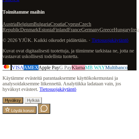
Toimitamme maihin
Austria
Belgium
Bulgaria
Croatia
Cyprus
Czech
Republic
Denmark
Estonia
Finland
France
Germany
Greece
Hungary
Irel
© 2026 YJÜK. Kaikki oikeudet pidätetään. ·
Tietosuojakäytäntö
Kuvat ovat digitaalisesti tuotettuja, ja tiimimme tarkistaa ne, jotta ne
vastaavat uskollisesti todellista tuotetta.
VISA
AMEX
Apple Pay
G Pay
Klarna
MB WAY
Multibanco
Käytämme evästeitä parantaaksemme käyttökokemustasi ja
analysoidaksemme liikennettä. Analytiikka ladataan vain, jos
hyväksyt evästeet.
Tietosuojakäytäntö
Hyväksy
Hylkää
Löydä korusi