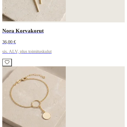
Nora Korvakorut
36,00 €
sis. ALV, plus toimituskulut