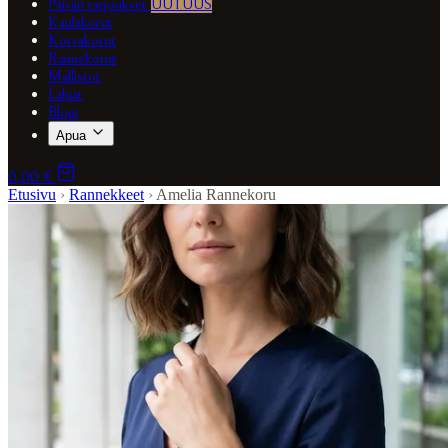
Päivän tarjoukset
UUTUUS
Kaulakorut
Korvakorut
Rannekorut
Mallistot
Lahjat
Blogi
Apua
0,00 €
Etusivu
›
Rannekkeet
›
Amelia Rannekoru