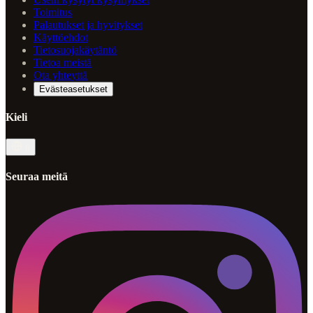
Toimitus
Palautukset ja hyvitykset
Käyttöehdot
Tietosuojakäytäntö
Tietoa meistä
Ota yhteyttä
Evästeasetukset
Kieli
fi
Seuraa meitä