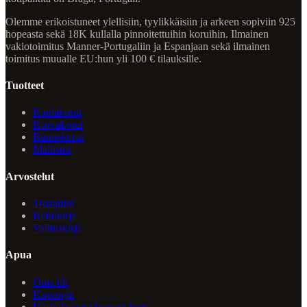
Olemme erikoistuneet ylellisiin, tyylikkäisiin ja arkeen sopiviin 925
hopeasta sekä 18K kullalla pinnoitettuihin koruihin. Ilmainen
vakiotoimitus Manner-Portugaliin ja Espanjaan sekä ilmainen
toimitus muualle EU:hun yli 100 € tilauksille.
Tuotteet
Kaulakorut
Korvakorut
Rannekorut
Mallistot
Arvostelut
Trustpilot
Kehukirja
Valituskirja
Apua
Oma tili
Kupongit
Usein kysytyt kysymykset