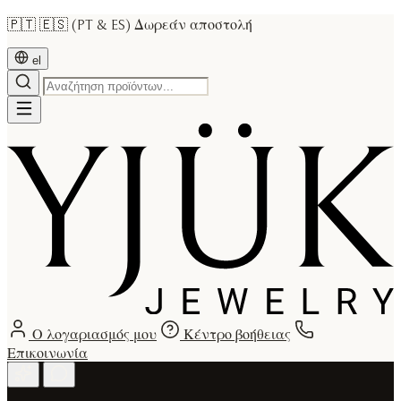
🇵🇹 🇪🇸 (PT & ES) Δωρεάν αποστολή
el
Ο λογαριασμός μου
Κέντρο βοήθειας
Επικοινωνία