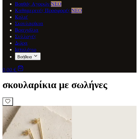
Βοηθός Αγορών
ΝΕΟ
Καθημερινές Προσφορές
ΝΕΟ
Κολιέ
Σκουλαρίκια
Βραχιόλια
Συλλογές
Δώρα
Ιστολόγιο
Βοήθεια
0,00 €
σκουλαρίκια με σωλήνες