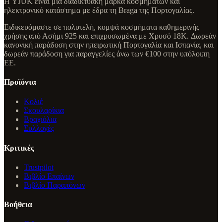
Η YJÜK είναι μια διαδικτυακή μάρκα κοσμημάτων και
ηλεκτρονικό κατάστημα με έδρα τη Braga της Πορτογαλίας.
Ειδικευόμαστε σε πολυτελή, κομψά κοσμήματα καθημερινής
χρήσης από Ασήμι 925 και επιχρυσωμένα με Χρυσό 18K. Δωρεάν
κανονική παράδοση στην ηπειρωτική Πορτογαλία και Ισπανία, και
δωρεάν παράδοση για παραγγελίες άνω των €100 στην υπόλοιπη
ΕΕ.
Προϊόντα
Κολιέ
Σκουλαρίκια
Βραχιόλια
Συλλογές
Κριτικές
Trustpilot
Βιβλίο Επαίνων
Βιβλίο Παραπόνων
Βοήθεια