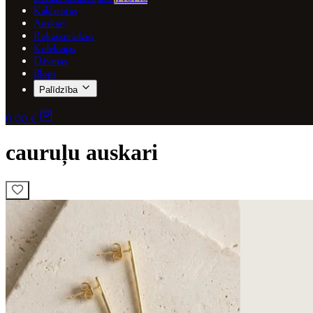
Kaklarotas
Auskari
Rokassprādzes
Kolekcijas
Dāvanas
Blogs
Palīdzība
0,00 €
cauruļu auskari