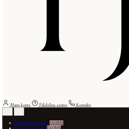
Mans konts
Palīdzības centrs
Kontakti
Iepirkšanās asistents
JAUNS
Dienas piedāvājumi
JAUNS