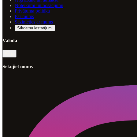
Noteikumi un nosacījumi
Privātuma politika
Par mums
Sazinieties ar mums
Sīkdatņu iestatījumi
Valoda
lv
Sekojiet mums