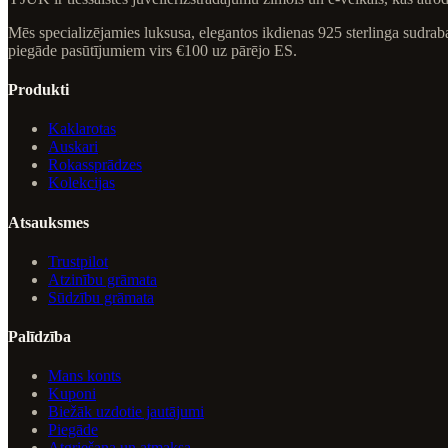
Mēs specializējamies luksusa, elegantos ikdienas 925 sterlinga sudra
piegāde pasūtījumiem virs €100 uz pārējo ES.
Produkti
Kaklarotas
Auskari
Rokassprādzes
Kolekcijas
Atsauksmes
Trustpilot
Atzinību grāmata
Sūdzību grāmata
Palīdzība
Mans konts
Kuponi
Biežāk uzdotie jautājumi
Piegāde
Atgriešana un atmaksa