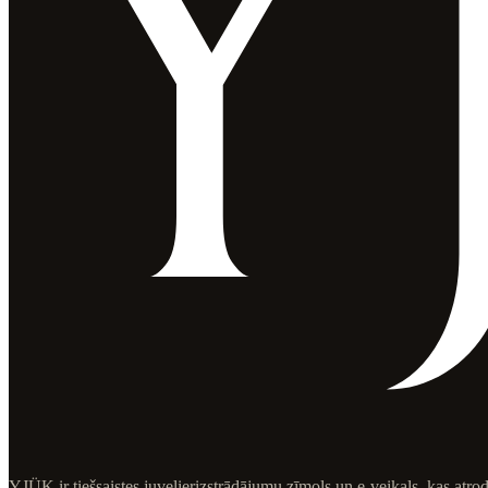
YJÜK ir tiešsaistes juvelierizstrādājumu zīmols un e-veikals, kas atro