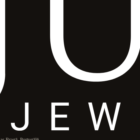
das Bragā, Portugālē.