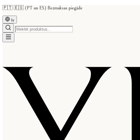
🇵🇹 🇪🇸 (PT un ES) Bezmaksas piegāde
lv