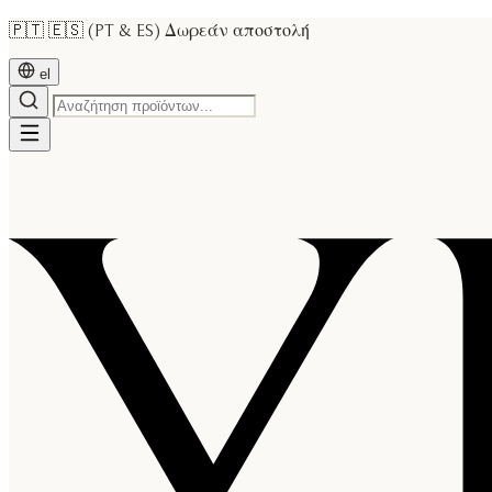
🇵🇹 🇪🇸 (PT & ES) Δωρεάν αποστολή
el