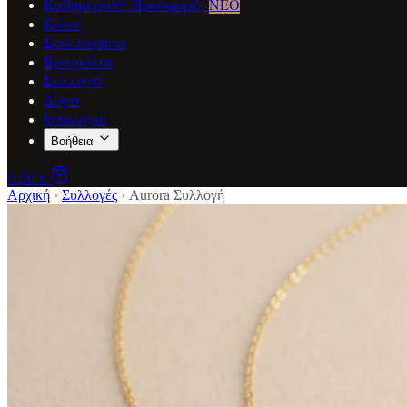
Καθημερινές Προσφορές
ΝΕΟ
Κολιέ
Σκουλαρίκια
Βραχιόλια
Συλλογές
Δώρα
Ιστολόγιο
Βοήθεια
0,00 €
Αρχική
›
Συλλογές
›
Aurora Συλλογή