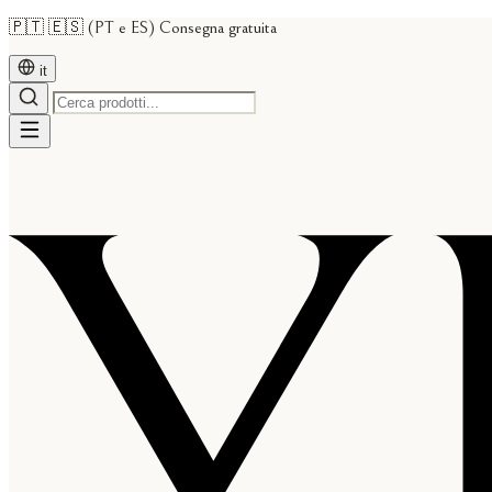
🇵🇹 🇪🇸 (PT e ES) Consegna gratuita
it