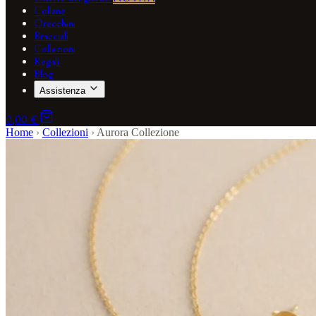
Collane
Orecchini
Bracciali
Collezioni
Regali
Blog
Assistenza
0,00 €
Home
›
Collezioni
›
Aurora Collezione