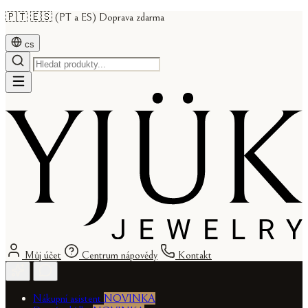
🇵🇹 🇪🇸 (PT a ES) Doprava zdarma
cs
Můj účet
Centrum nápovědy
Kontakt
Nákupní asistent
NOVINKA