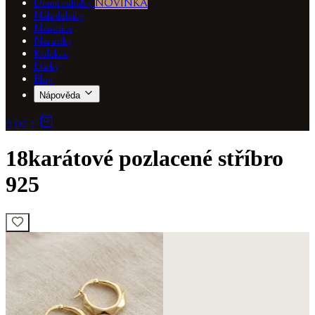
Denní nabídky
NOVINKA
Náhrdelníky
Náušnice
Náramky
Kolekce
Dárky
Blog
Nápověda
0,00 €
18karátové pozlacené stříbro
925