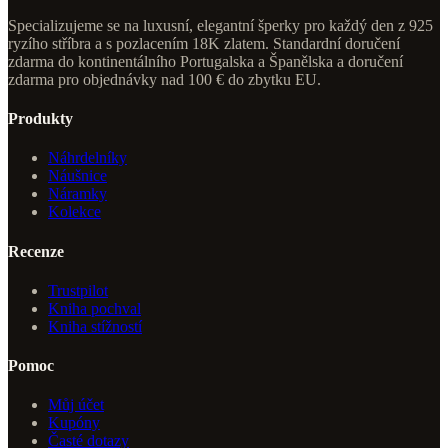
Specializujeme se na luxusní, elegantní šperky pro každý den z 925
ryzího stříbra a s pozlacením 18K zlatem. Standardní doručení
zdarma do kontinentálního Portugalska a Španělska a doručení
zdarma pro objednávky nad 100 € do zbytku EU.
Produkty
Náhrdelníky
Náušnice
Náramky
Kolekce
Recenze
Trustpilot
Kniha pochval
Kniha stížností
Pomoc
Můj účet
Kupóny
Časté dotazy