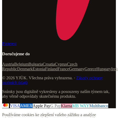
Pinterest
Doručujeme do
Austria
Belgium
Bulgaria
Croatia
Cyprus
Czech
Republic
Denmark
Estonia
Finland
France
Germany
Greece
Hungary
Irel
© 2026 YJÜK. Všechna práva vyhrazena. ·
Zásady ochrany
osobních údajů
Snímky jsou digitálně vykresleny a posouzeny naším týmem tak,
aby věrně odpovídaly skutečnému produktu.
VISA
AMEX
Apple Pay
G Pay
Klarna
MB WAY
Multibanco
Používáme cookies ke zlepšení vašeho zážitku a analýze