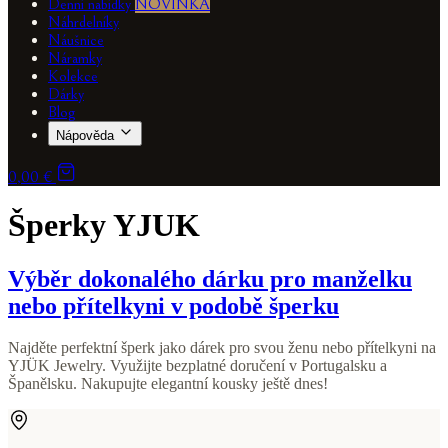
Denní nabídky
NOVINKA
Náhrdelníky
Náušnice
Náramky
Kolekce
Dárky
Blog
Nápověda
0,00 €
Šperky YJUK
Výběr dokonalého dárku pro manželku
nebo přítelkyni v podobě šperku
Najděte perfektní šperk jako dárek pro svou ženu nebo přítelkyni na
YJÜK Jewelry. Využijte bezplatné doručení v Portugalsku a
Španělsku. Nakupujte elegantní kousky ještě dnes!