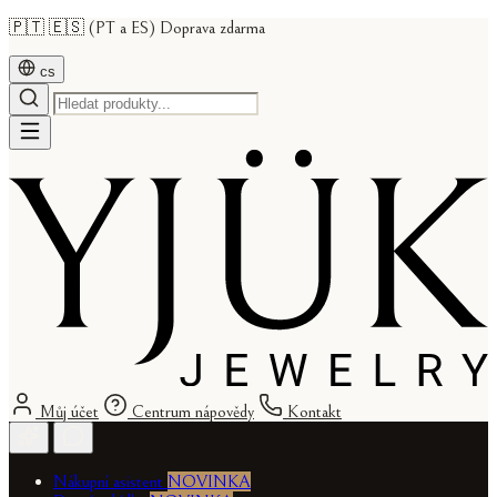
🇵🇹 🇪🇸 (PT a ES) Doprava zdarma
cs
Můj účet
Centrum nápovědy
Kontakt
Nákupní asistent
NOVINKA