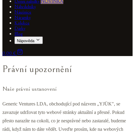
Denní nabídky
NOVINKA
Náhrdelníky
Náušnice
Náramky
Kolekce
Dárky
Blog
Nápověda
0,00 €
Právní upozornění
Naše právní ustanovení
Generic Ventures LDA, obchodující pod názvem „YJÜK", se
zavazuje udržovat tyto webové stránky aktuální a přesné. Pokud
přesto narazíte na cokoli, co je nesprávné nebo zastaralé, budeme
rádi, když nám to dáte vědět. Uveďte prosím, kde na webových