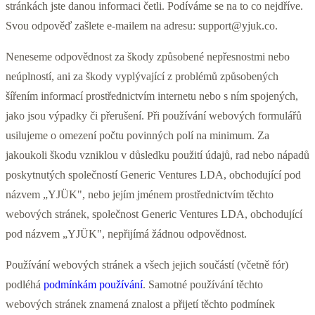
stránkách jste danou informaci četli. Podíváme se na to co nejdříve.
Svou odpověď zašlete e-mailem na adresu:
support@yjuk.co
.
Neneseme odpovědnost za škody způsobené nepřesnostmi nebo
neúplností, ani za škody vyplývající z problémů způsobených
šířením informací prostřednictvím internetu nebo s ním spojených,
jako jsou výpadky či přerušení. Při používání webových formulářů
usilujeme o omezení počtu povinných polí na minimum. Za
jakoukoli škodu vzniklou v důsledku použití údajů, rad nebo nápadů
poskytnutých společností Generic Ventures LDA, obchodující pod
názvem „YJÜK", nebo jejím jménem prostřednictvím těchto
webových stránek, společnost Generic Ventures LDA, obchodující
pod názvem „YJÜK", nepřijímá žádnou odpovědnost.
Používání webových stránek a všech jejich součástí (včetně fór)
podléhá
podmínkám používání
. Samotné používání těchto
webových stránek znamená znalost a přijetí těchto podmínek