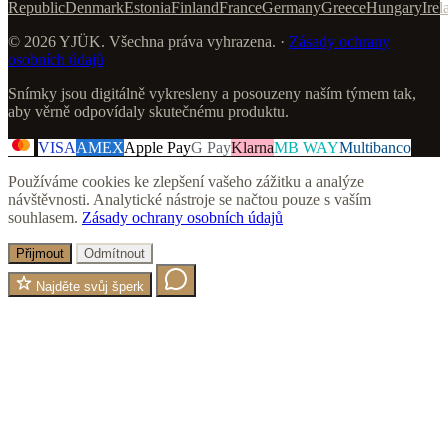
Republic
Denmark
Estonia
Finland
France
Germany
Greece
Hungary
Irel
© 2026 YJÜK. Všechna práva vyhrazena. ·
Zásady ochrany
osobních údajů
Snímky jsou digitálně vykresleny a posouzeny naším týmem tak,
aby věrně odpovídaly skutečnému produktu.
VISA
AMEX
Apple Pay
G Pay
Klarna
MB WAY
Multibanco
Používáme cookies ke zlepšení vašeho zážitku a analýze
návštěvnosti. Analytické nástroje se načtou pouze s vaším
souhlasem.
Zásady ochrany osobních údajů
Přijmout
Odmítnout
Najděte svůj šperk