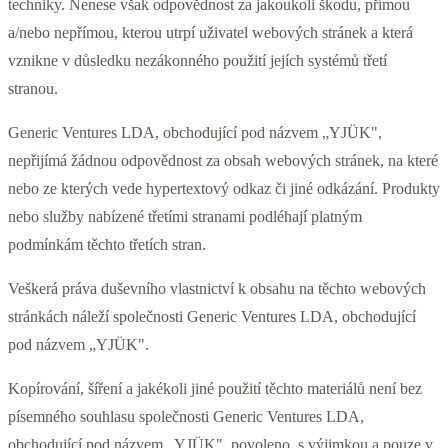
techniky. Nenese však odpovědnost za jakoukoli škodu, přímou
a/nebo nepřímou, kterou utrpí uživatel webových stránek a která
vznikne v důsledku nezákonného použití jejích systémů třetí
stranou.
Generic Ventures LDA, obchodující pod názvem „YJÜK",
nepřijímá žádnou odpovědnost za obsah webových stránek, na které
nebo ze kterých vede hypertextový odkaz či jiné odkázání. Produkty
nebo služby nabízené třetími stranami podléhají platným
podmínkám těchto třetích stran.
Veškerá práva duševního vlastnictví k obsahu na těchto webových
stránkách náleží společnosti Generic Ventures LDA, obchodující
pod názvem „YJÜK".
Kopírování, šíření a jakékoli jiné použití těchto materiálů není bez
písemného souhlasu společnosti Generic Ventures LDA,
obchodující pod názvem „YJÜK", povoleno, s výjimkou a pouze v