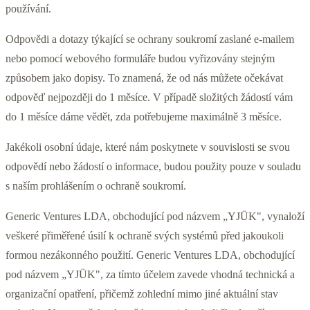
používání.
Odpovědi a dotazy týkající se ochrany soukromí zaslané e-mailem
nebo pomocí webového formuláře budou vyřizovány stejným
způsobem jako dopisy. To znamená, že od nás můžete očekávat
odpověď nejpozději do 1 měsíce. V případě složitých žádostí vám
do 1 měsíce dáme vědět, zda potřebujeme maximálně 3 měsíce.
Jakékoli osobní údaje, které nám poskytnete v souvislosti se svou
odpovědí nebo žádostí o informace, budou použity pouze v souladu
s naším prohlášením o ochraně soukromí.
Generic Ventures LDA, obchodující pod názvem „YJÜK", vynaloží
veškeré přiměřené úsilí k ochraně svých systémů před jakoukoli
formou nezákonného použití. Generic Ventures LDA, obchodující
pod názvem „YJÜK", za tímto účelem zavede vhodná technická a
organizační opatření, přičemž zohlední mimo jiné aktuální stav