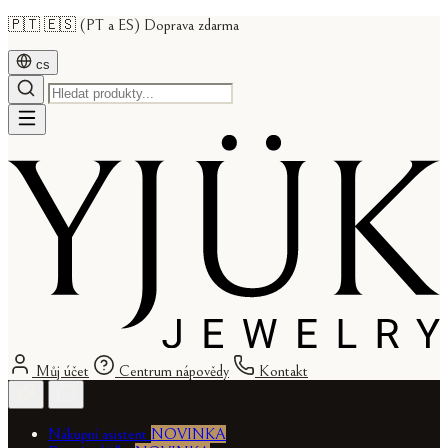
🇵🇹 🇪🇸 (PT a ES) Doprava zdarma
cs
Můj účet
Centrum nápovědy
Kontakt
Nákupní asistent
NOVINKA