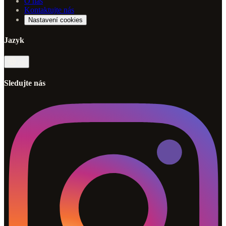
O nás
Kontaktujte nás
Nastavení cookies
Jazyk
cs
Sledujte nás