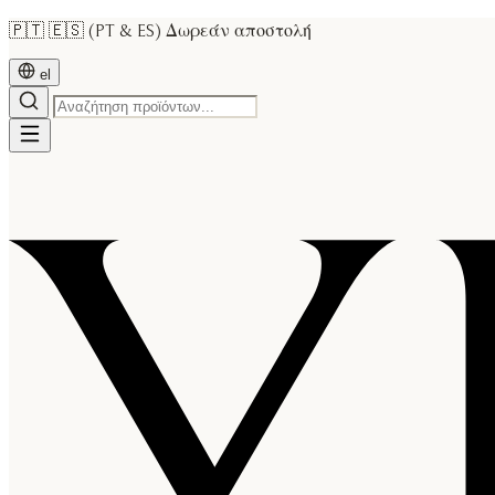
🇵🇹 🇪🇸 (PT & ES) Δωρεάν αποστολή
el