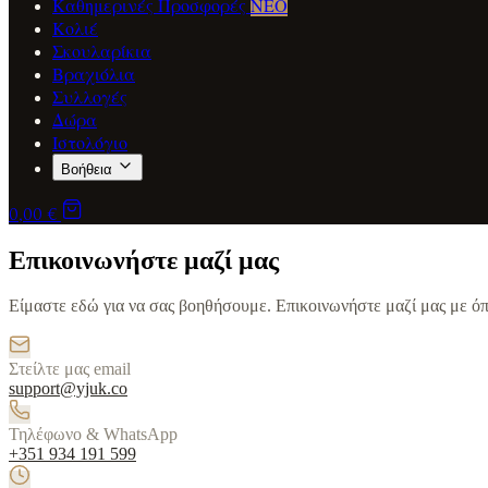
Καθημερινές Προσφορές
ΝΕΟ
Κολιέ
Σκουλαρίκια
Βραχιόλια
Συλλογές
Δώρα
Ιστολόγιο
Βοήθεια
0,00 €
Επικοινωνήστε μαζί μας
Είμαστε εδώ για να σας βοηθήσουμε. Επικοινωνήστε μαζί μας με όπ
Στείλτε μας email
support@yjuk.co
Τηλέφωνο & WhatsApp
+351 934 191 599