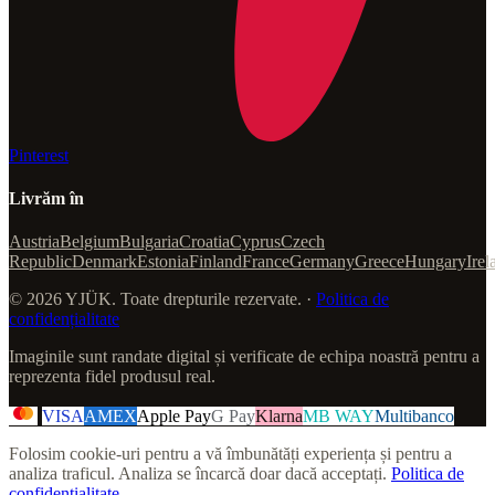
Pinterest
Livrăm în
Austria
Belgium
Bulgaria
Croatia
Cyprus
Czech
Republic
Denmark
Estonia
Finland
France
Germany
Greece
Hungary
Irel
© 2026 YJÜK. Toate drepturile rezervate. ·
Politica de
confidențialitate
Imaginile sunt randate digital și verificate de echipa noastră pentru a
reprezenta fidel produsul real.
VISA
AMEX
Apple Pay
G Pay
Klarna
MB WAY
Multibanco
Folosim cookie-uri pentru a vă îmbunătăți experiența și pentru a
analiza traficul. Analiza se încarcă doar dacă acceptați.
Politica de
confidențialitate