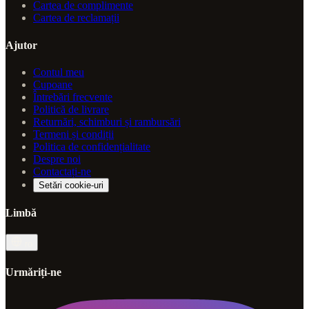
Cartea de complimente
Cartea de reclamații
Ajutor
Contul meu
Cupoane
Întrebări frecvente
Politică de livrare
Returnări, schimburi și rambursări
Termeni și condiții
Politica de confidențialitate
Despre noi
Contactați-ne
Setări cookie-uri
Limbă
ro
Urmăriți-ne