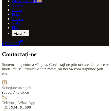
Oferte zilnice
NOU
Coliere
Cercei
Brățări
Colecții
Cadouri
Blog
Ajutor
0,00 EUR
Contactați-ne
Suntem aici pentru a vă ajuta. Contactați-ne prin oricare dintre aceste
modalități sau trimiteți-ne un mesaj, iar noi vă vom răspunde prin
email.
Scrieți-ne un email
support@yjuk.co
Telefon și WhatsApp
+351 934 191 599