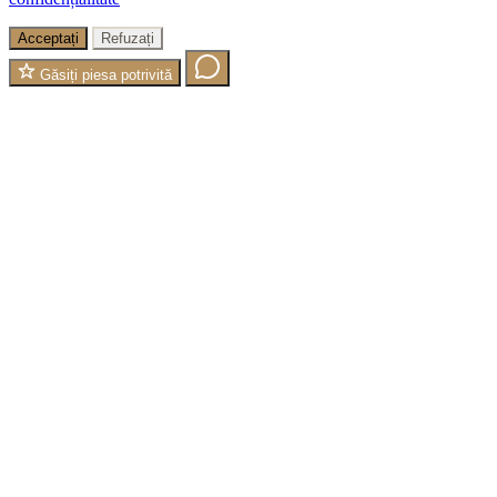
Acceptați
Refuzați
Găsiți piesa potrivită