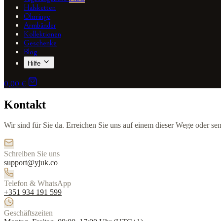
Halsketten
Ohrringe
Armbänder
Kollektionen
Geschenke
Blog
Hilfe
0,00 €
Kontakt
Wir sind für Sie da. Erreichen Sie uns auf einem dieser Wege oder se
Schreiben Sie uns
support@yjuk.co
Telefon & WhatsApp
+351 934 191 599
Geschäftszeiten