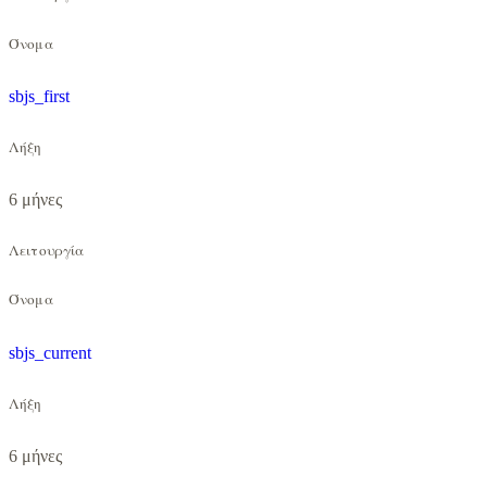
Όνομα
sbjs_first
Λήξη
6 μήνες
Λειτουργία
Όνομα
sbjs_current
Λήξη
6 μήνες