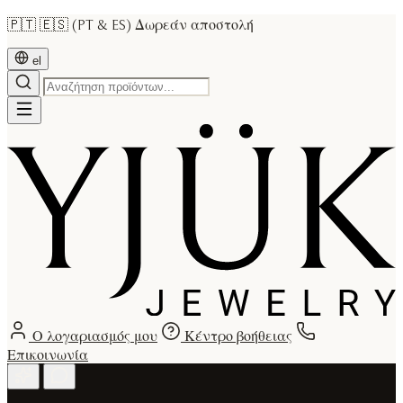
🇵🇹 🇪🇸 (PT & ES) Δωρεάν αποστολή
el
Ο λογαριασμός μου
Κέντρο βοήθειας
Επικοινωνία