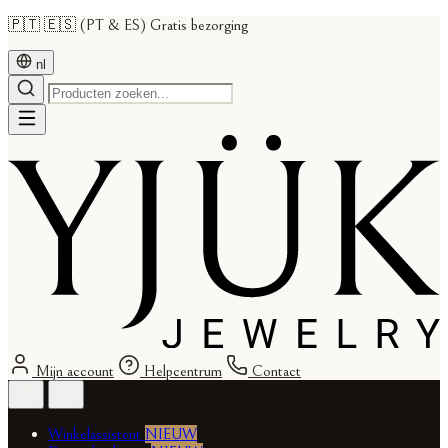
🇵🇹 🇪🇸 (PT & ES) Gratis bezorging
nl
Mijn account
Helpcentrum
Contact
Winkelassistent
NIEUW