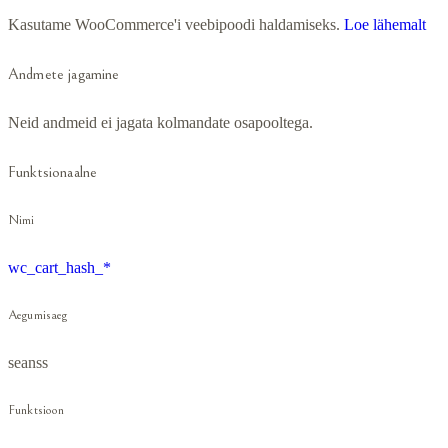
Kasutame WooCommerce'i veebipoodi haldamiseks.
Loe lähemalt
Andmete jagamine
Neid andmeid ei jagata kolmandate osapooltega.
Funktsionaalne
Nimi
wc_cart_hash_*
Aegumisaeg
seanss
Funktsioon