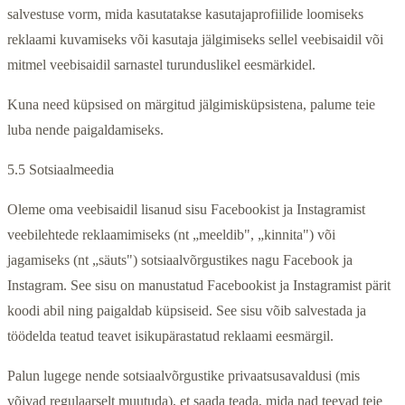
salvestuse vorm, mida kasutatakse kasutajaprofiilide loomiseks
reklaami kuvamiseks või kasutaja jälgimiseks sellel veebisaidil või
mitmel veebisaidil sarnastel turunduslikel eesmärkidel.
Kuna need küpsised on märgitud jälgimisküpsistena, palume teie
luba nende paigaldamiseks.
5.5 Sotsiaalmeedia
Oleme oma veebisaidil lisanud sisu Facebookist ja Instagramist
veebilehtede reklaamimiseks (nt „meeldib", „kinnita") või
jagamiseks (nt „säuts") sotsiaalvõrgustikes nagu Facebook ja
Instagram. See sisu on manustatud Facebookist ja Instagramist pärit
koodi abil ning paigaldab küpsiseid. See sisu võib salvestada ja
töödelda teatud teavet isikupärastatud reklaami eesmärgil.
Palun lugege nende sotsiaalvõrgustike privaatsusavaldusi (mis
võivad regulaarselt muutuda), et saada teada, mida nad teevad teie