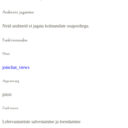
Andmete jagamine
Neid andmeid ei jagata kolmandate osapooltega.
Funktsionaalne
Nimi
joinchat_views
Aegumisaeg
püsiv
Funktsioon
Lehevaatamiste salvestamine ja loendamine