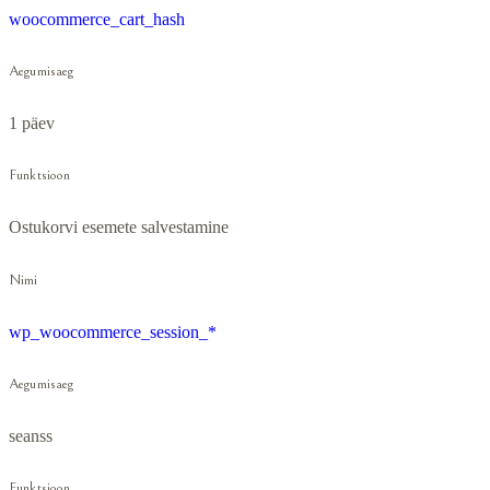
woocommerce_cart_hash
Aegumisaeg
1 päev
Funktsioon
Ostukorvi esemete salvestamine
Nimi
wp_woocommerce_session_*
Aegumisaeg
seanss
Funktsioon