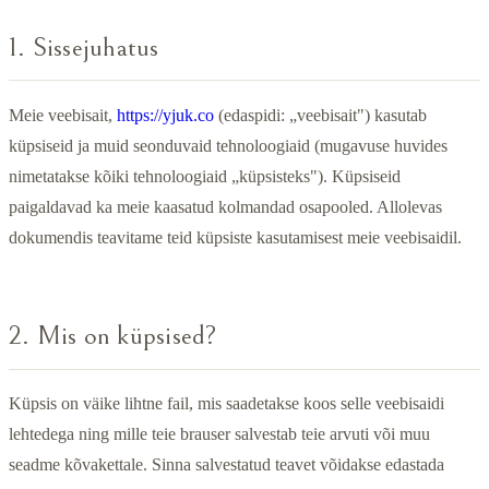
1. Sissejuhatus
Meie veebisait,
https://yjuk.co
(edaspidi: „veebisait") kasutab
küpsiseid ja muid seonduvaid tehnoloogiaid (mugavuse huvides
nimetatakse kõiki tehnoloogiaid „küpsisteks"). Küpsiseid
paigaldavad ka meie kaasatud kolmandad osapooled. Allolevas
dokumendis teavitame teid küpsiste kasutamisest meie veebisaidil.
2. Mis on küpsised?
Küpsis on väike lihtne fail, mis saadetakse koos selle veebisaidi
lehtedega ning mille teie brauser salvestab teie arvuti või muu
seadme kõvakettale. Sinna salvestatud teavet võidakse edastada