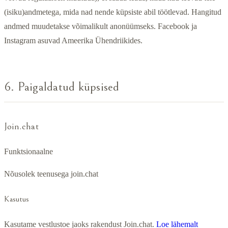
(isiku)andmetega, mida nad nende küpsiste abil töötlevad. Hangitud
andmed muudetakse võimalikult anonüümseks. Facebook ja
Instagram asuvad Ameerika Ühendriikides.
6. Paigaldatud küpsised
Join.chat
Funktsionaalne
Nõusolek teenusega join.chat
Kasutus
Kasutame vestlustoe jaoks rakendust Join.chat.
Loe lähemalt