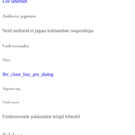
Loe lähemalt
Andmete jagamine
Neid andmeid ei jagata kolmandate osapooltega.
Funktsionaalne
Nimi
fbv_close_buy_pro_dialog
Aegumisaeg
Funktsioon
Funktsioonide pakkumine kõigil lehtedel