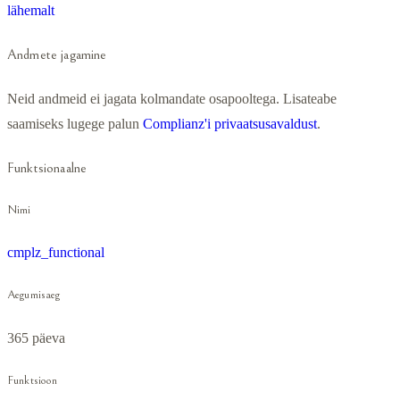
lähemalt
Andmete jagamine
Neid andmeid ei jagata kolmandate osapooltega. Lisateabe
saamiseks lugege palun
Complianz'i privaatsusavaldust
.
Funktsionaalne
Nimi
cmplz_functional
Aegumisaeg
365 päeva
Funktsioon