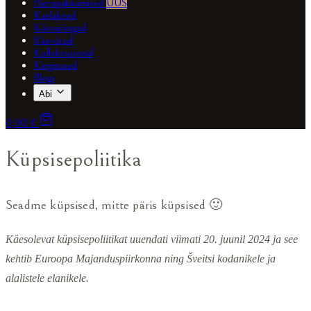
Päevapakkumised
UUS
Kaelakeed
Kõrvarõngad
Käevõrud
Kollektsioonid
Kingitused
Blogi
Abi
0,00 €
Küpsisepoliitika
Seadme küpsised, mitte päris küpsised 🙂
Käesolevat küpsisepoliitikat uuendati viimati 20. juunil 2024 ja see
kehtib Euroopa Majanduspiirkonna ning Šveitsi kodanikele ja
alalistele elanikele.