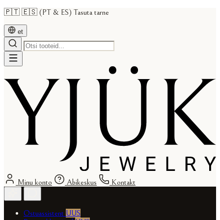
🇵🇹 🇪🇸 (PT & ES) Tasuta tarne
et
Minu konto
Abikeskus
Kontakt
Ostuassistent
UUS