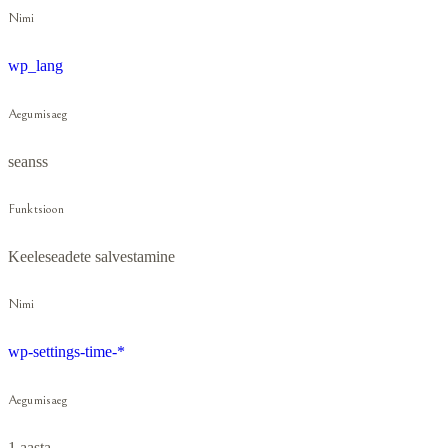
Nimi
wp_lang
Aegumisaeg
seanss
Funktsioon
Keeleseadete salvestamine
Nimi
wp-settings-time-*
Aegumisaeg
1 aasta