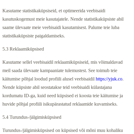
Kasutame statistikaküpsiseid, et optimeerida veebisaidi
kasutuskogemust meie kasutajatele. Nende statistikaküpsiste abil
saame ülevaate meie veebisaidi kasutamisest. Palume teie luba
statistikaküpsiste paigaldamiseks.
5.3 Reklaamiküpsised
Kasutame sellel veebisaidil reklaamiküpsiseid, mis võimaldavad
meil saada ülevaate kampaaniate tulemustest. See toimub teie
käitumise põhjal loodud profiili alusel veebisaidil
https://yjuk.co
.
Nende küpsiste abil seostatakse teid veebisaidi külastajana
kordumatu ID-ga, kuid need küpsised ei koosta teie käitumise ja
huvide põhjal profiili isikupärastatud reklaamide kuvamiseks.
5.4 Turundus-/jälgimisküpsised
Turundus-/jälgimisküpsised on küpsised või mõni muu kohaliku