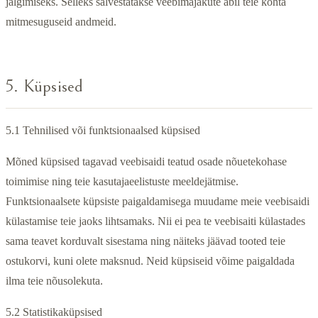
jälgimiseks. Selleks salvestatakse veebimajakute abil teie kohta
mitmesuguseid andmeid.
5. Küpsised
5.1 Tehnilised või funktsionaalsed küpsised
Mõned küpsised tagavad veebisaidi teatud osade nõuetekohase
toimimise ning teie kasutajaeelistuste meeldejätmise.
Funktsionaalsete küpsiste paigaldamisega muudame meie veebisaidi
külastamise teie jaoks lihtsamaks. Nii ei pea te veebisaiti külastades
sama teavet korduvalt sisestama ning näiteks jäävad tooted teie
ostukorvi, kuni olete maksnud. Neid küpsiseid võime paigaldada
ilma teie nõusolekuta.
5.2 Statistikaküpsised