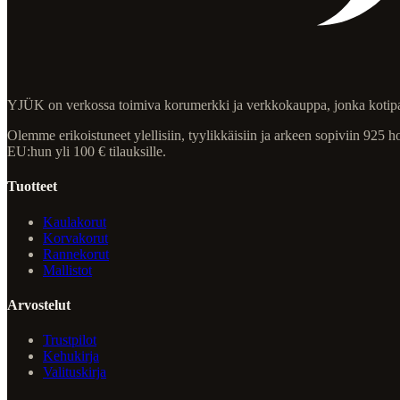
YJÜK on verkossa toimiva korumerkki ja verkkokauppa, jonka kotipa
Olemme erikoistuneet ylellisiin, tyylikkäisiin ja arkeen sopiviin 925
EU:hun yli 100 € tilauksille.
Tuotteet
Kaulakorut
Korvakorut
Rannekorut
Mallistot
Arvostelut
Trustpilot
Kehukirja
Valituskirja