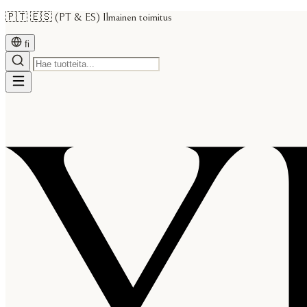
🇵🇹 🇪🇸 (PT & ES) Ilmainen toimitus
fi