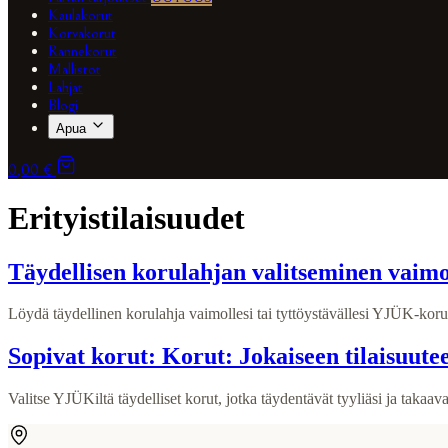
Kaulakorut
Korvakorut
Rannekorut
Mallistot
Lahjat
Blogi
Apua
0,00 €
Erityistilaisuudet
Täydellisen korulahjan valitseminen vaimoll
Löydä täydellinen korulahja vaimollesi tai tyttöystävällesi YJÜK-koruis
Sopivat korut: Korut: Jokaiseen tilaisuute
Valitse YJÜKiltä täydelliset korut, jotka täydentävät tyyliäsi ja takaav