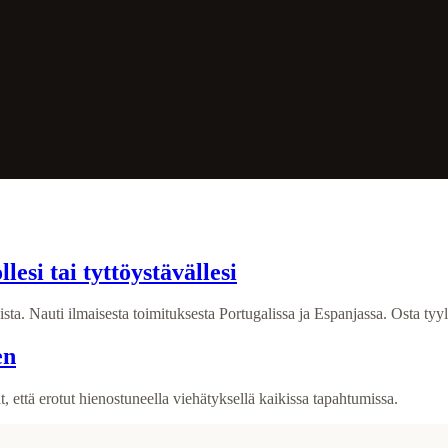
esi tai tyttöystävällesi
ta. Nauti ilmaisesta toimituksesta Portugalissa ja Espanjassa. Osta tyyl
en
at, että erotut hienostuneella viehätyksellä kaikissa tapahtumissa.