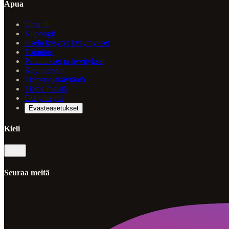
Apua
Oma tili
Kupongit
Usein kysytyt kysymykset
Toimitus
Palautukset ja hyvitykset
Käyttöehdot
Tietosuojakäytäntö
Tietoa meistä
Ota yhteyttä
Evästeasetukset
Kieli
fi
Seuraa meitä