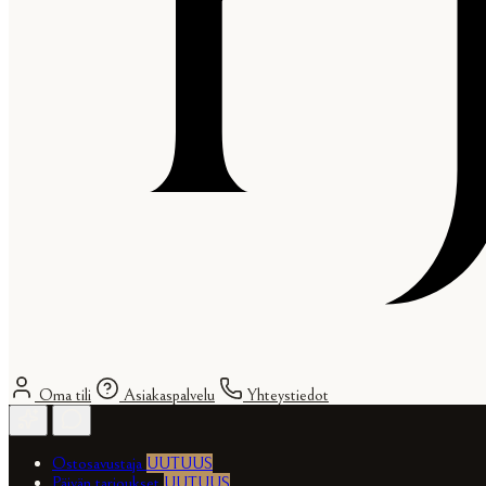
Oma tili
Asiakaspalvelu
Yhteystiedot
Ostosavustaja
UUTUUS
Päivän tarjoukset
UUTUUS