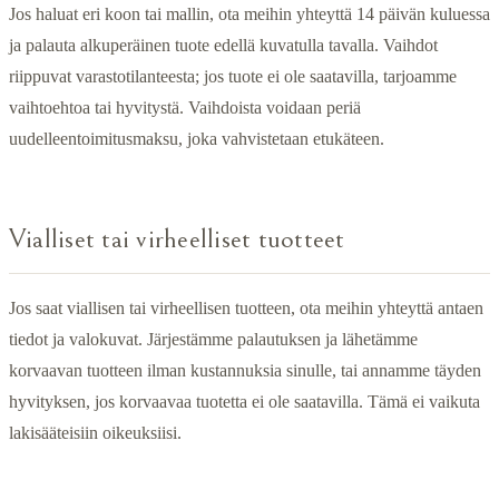
Jos haluat eri koon tai mallin, ota meihin yhteyttä 14 päivän kuluessa
ja palauta alkuperäinen tuote edellä kuvatulla tavalla. Vaihdot
riippuvat varastotilanteesta; jos tuote ei ole saatavilla, tarjoamme
vaihtoehtoa tai hyvitystä. Vaihdoista voidaan periä
uudelleentoimitusmaksu, joka vahvistetaan etukäteen.
Vialliset tai virheelliset tuotteet
Jos saat viallisen tai virheellisen tuotteen, ota meihin yhteyttä antaen
tiedot ja valokuvat. Järjestämme palautuksen ja lähetämme
korvaavan tuotteen ilman kustannuksia sinulle, tai annamme täyden
hyvityksen, jos korvaavaa tuotetta ei ole saatavilla. Tämä ei vaikuta
lakisääteisiin oikeuksiisi.