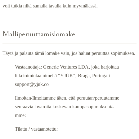
voit tutkia niitä samalla tavalla kuin myymälässä.
Malliperuuttamislomake
Täytä ja palauta tämä lomake vain, jos haluat peruuttaa sopimuksen.
Vastaanottaja: Generic Ventures LDA, joka harjoittaa
liiketoimintaa nimellä "YJÜK", Braga, Portugali —
support@yjuk.co
Ilmoitan/Ilmoitamme täten, että peruutan/peruutamme
seuraavia tavaroita koskevan kauppasopimukseni/-
mme:
Tilattu / vastaanotettu: __________