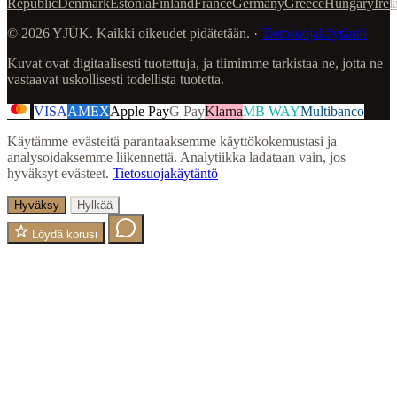
Republic
Denmark
Estonia
Finland
France
Germany
Greece
Hungary
Irel
© 2026 YJÜK. Kaikki oikeudet pidätetään. ·
Tietosuojakäytäntö
Kuvat ovat digitaalisesti tuotettuja, ja tiimimme tarkistaa ne, jotta ne
vastaavat uskollisesti todellista tuotetta.
VISA
AMEX
Apple Pay
G Pay
Klarna
MB WAY
Multibanco
Käytämme evästeitä parantaaksemme käyttökokemustasi ja
analysoidaksemme liikennettä. Analytiikka ladataan vain, jos
hyväksyt evästeet.
Tietosuojakäytäntö
Hyväksy
Hylkää
Löydä korusi