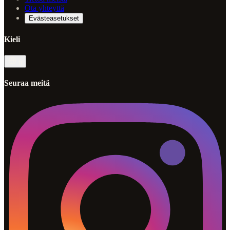
Ota yhteyttä
Evästeasetukset
Kieli
fi
Seuraa meitä