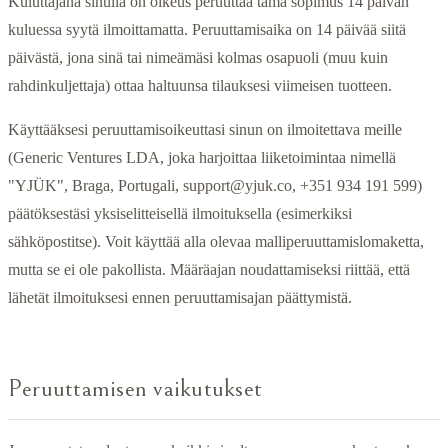
Kuluttajana sinulla on oikeus peruuttaa tämä sopimus 14 päivän
kuluessa syytä ilmoittamatta. Peruuttamisaika on 14 päivää siitä
päivästä, jona sinä tai nimeämäsi kolmas osapuoli (muu kuin
rahdinkuljettaja) ottaa haltuunsa tilauksesi viimeisen tuotteen.
Käyttääksesi peruuttamisoikeuttasi sinun on ilmoitettava meille
(Generic Ventures LDA, joka harjoittaa liiketoimintaa nimellä
"YJÜK", Braga, Portugali,
support@yjuk.co
, +351 934 191 599)
päätöksestäsi yksiselitteisellä ilmoituksella (esimerkiksi
sähköpostitse). Voit käyttää alla olevaa malliperuuttamislomaketta,
mutta se ei ole pakollista. Määräajan noudattamiseksi riittää, että
lähetät ilmoituksesi ennen peruuttamisajan päättymistä.
Peruuttamisen vaikutukset