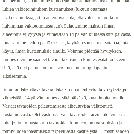
Jos peruutat, palautamme kaikki sinulta saamamme maksut, mukaan
lukien vakiotoimituksen kustannukset (lukuun ottamatta
lisäkustannuksia, jotka aiheutuvat siitä, että valitsit muun kuin
halvimman vakiotoimitustavan). Palautamme maksun ilman
aiheetonta viivytystä ja viimeistään 14 päivän kuluessa siitä päivästä,
jona saimme tiedon päätöksestäsi, käyttäen samaa maksutapaa, jota
käytit, ilman kustannuksia sinulle. Voimme pidättää hyvityksen,
kunnes olemme saaneet tavarat takaisin tai kunnes esität todisteen
siitä, että olet palauttanut ne, sen mukaan kumpi tapahtuu
aikaisemmin.
Sinun on lähetettävä tavarat takaisin ilman aiheetonta viivytystä ja
viimeistään 14 päivän kuluessa siitä päivästä, jona ilmoitat meille.
Vastaat tavaroiden palauttamisesta aiheutuvista välittömistä
kustannuksista. Olet vastuussa vain tavaroiden arvon alenemisesta,
joka johtuu muusta kuin tavaroiden luonteen, ominaisuuksien ja
toimivuuden toteamiseksi tarpeellisesta käsittelystä — toisin sanoen