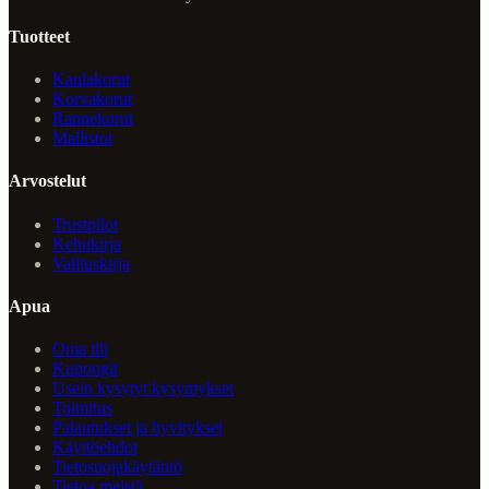
Tuotteet
Kaulakorut
Korvakorut
Rannekorut
Mallistot
Arvostelut
Trustpilot
Kehukirja
Valituskirja
Apua
Oma tili
Kupongit
Usein kysytyt kysymykset
Toimitus
Palautukset ja hyvitykset
Käyttöehdot
Tietosuojakäytäntö
Tietoa meistä