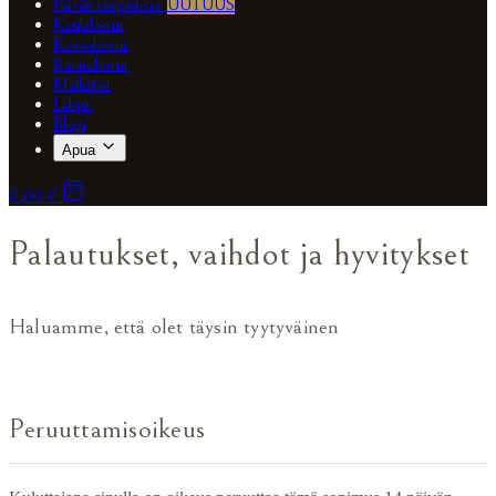
Päivän tarjoukset
UUTUUS
Kaulakorut
Korvakorut
Rannekorut
Mallistot
Lahjat
Blogi
Apua
0,00 €
Palautukset, vaihdot ja hyvitykset
Haluamme, että olet täysin tyytyväinen
Peruuttamisoikeus