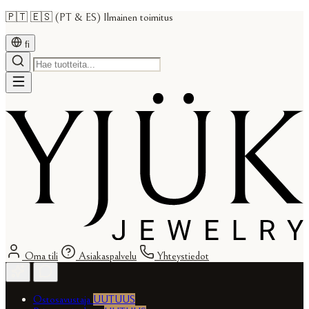
🇵🇹 🇪🇸 (PT & ES) Ilmainen toimitus
fi
Oma tili
Asiakaspalvelu
Yhteystiedot
Ostosavustaja
UUTUUS