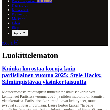
Päivän tarjoukset
UUTUUS
Kaulakorut
Korvakorut
Rannekorut
Mallistot
Lahjat
Blogi
Apua
0,00 €
Luokittelematon
Kuinka korostaa koruja kuin
pariisilainen vuonna 2025: Style Hacks:
Silmiinpistävää yksinkertaisuutta
Moitteettomasta muotitajusta tunnetut ranskalaiset korut ovat
kehittyneet Pariisissa vuonna 2025, ja niiden muotoilu on kauniisti
yksinkertaista. Pariisilaiset korutrendit ovat kehittyneet, mutta
pysyvät silti lujasti juurillaan. Lause kertoo kaiken "la belle
simplicite" korostaa selvästi yksinkertaisuuden keskittymistä samalla