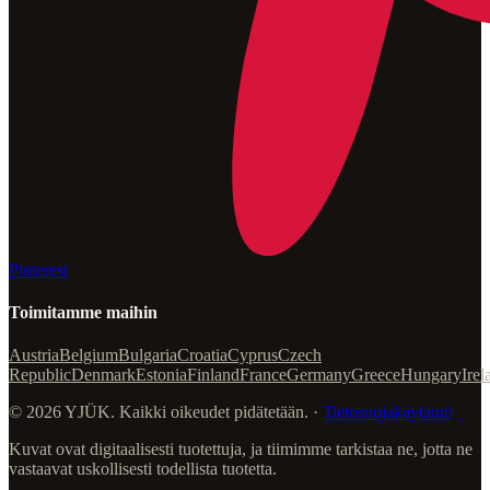
Pinterest
Toimitamme maihin
Austria
Belgium
Bulgaria
Croatia
Cyprus
Czech
Republic
Denmark
Estonia
Finland
France
Germany
Greece
Hungary
Irel
© 2026 YJÜK. Kaikki oikeudet pidätetään. ·
Tietosuojakäytäntö
Kuvat ovat digitaalisesti tuotettuja, ja tiimimme tarkistaa ne, jotta ne
vastaavat uskollisesti todellista tuotetta.