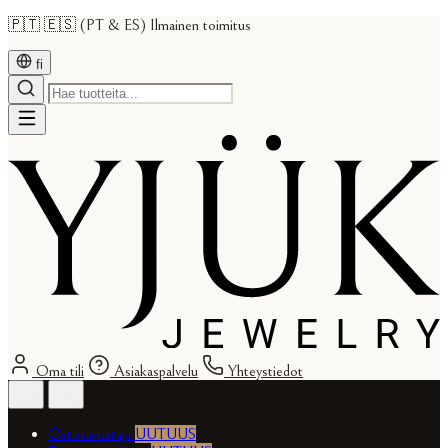
🇵🇹 🇪🇸 (PT & ES) Ilmainen toimitus
fi
Oma tili
Asiakaspalvelu
Yhteystiedot
Ostosavustaja
UUTUUS