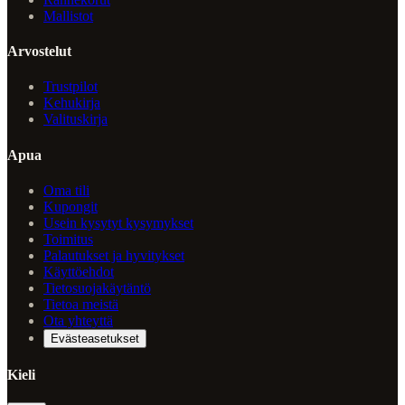
Mallistot
Arvostelut
Trustpilot
Kehukirja
Valituskirja
Apua
Oma tili
Kupongit
Usein kysytyt kysymykset
Toimitus
Palautukset ja hyvitykset
Käyttöehdot
Tietosuojakäytäntö
Tietoa meistä
Ota yhteyttä
Evästeasetukset
Kieli