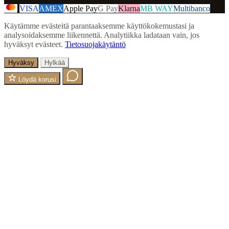
VISA
AMEX
Apple Pay
G Pay
Klarna
MB WAY
Multibanco
Käytämme evästeitä parantaaksemme käyttökokemustasi ja
analysoidaksemme liikennettä. Analytiikka ladataan vain, jos
hyväksyt evästeet.
Tietosuojakäytäntö
Hyväksy
Hylkää
Löydä korusi