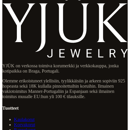
YJÜK on verkossa toimiva korumerkki ja verkkokauppa, jonka
kotipaikka on Braga, Portugali.
Olemme erikoistuneet ylellisiin, tyylikkäisiin ja arkeen sopiviin 925
hopeasta sekä 18K kullalla pinnoitettuihin koruihin. Ilmainen
vakiotoimitus Manner-Portugaliin ja Espanjaan sekä ilmainen
toimitus muualle EU:hun yli 100 € tilauksille.
Tuotteet
Kaulakorut
Korvakorut
Rannekorut