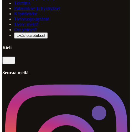
Toimitus
Palautukset ja hyvitykset
Käyttöehdot
Tietosuojakäytäntö
Tietoa meistä
Ota yhteyttä
Evästeasetukset
Kieli
fi
Seuraa meitä