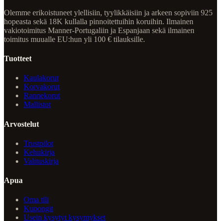
Olemme erikoistuneet ylellisiin, tyylikkäisiin ja arkeen sopiviin 925
hopeasta sekä 18K kullalla pinnoitettuihin koruihin. Ilmainen
vakiotoimitus Manner-Portugaliin ja Espanjaan sekä ilmainen
toimitus muualle EU:hun yli 100 € tilauksille.
Tuotteet
Kaulakorut
Korvakorut
Rannekorut
Mallistot
Arvostelut
Trustpilot
Kehukirja
Valituskirja
Apua
Oma tili
Kupongit
Usein kysytyt kysymykset