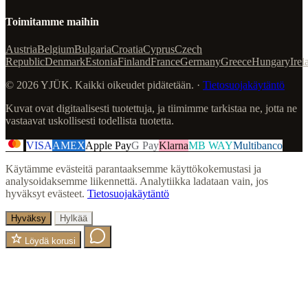
Toimitamme maihin
Austria
Belgium
Bulgaria
Croatia
Cyprus
Czech
Republic
Denmark
Estonia
Finland
France
Germany
Greece
Hungary
Irel
© 2026 YJÜK. Kaikki oikeudet pidätetään. ·
Tietosuojakäytäntö
Kuvat ovat digitaalisesti tuotettuja, ja tiimimme tarkistaa ne, jotta ne
vastaavat uskollisesti todellista tuotetta.
VISA
AMEX
Apple Pay
G Pay
Klarna
MB WAY
Multibanco
Käytämme evästeitä parantaaksemme käyttökokemustasi ja
analysoidaksemme liikennettä. Analytiikka ladataan vain, jos
hyväksyt evästeet.
Tietosuojakäytäntö
Hyväksy
Hylkää
Löydä korusi