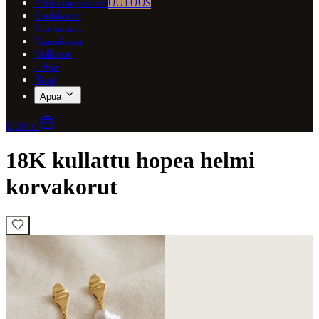
Päivän tarjoukset
UUTUUS
Kaulakorut
Korvakorut
Rannekorut
Mallistot
Lahjat
Blogi
Apua
0,00 €
18K kullattu hopea helmi
korvakorut