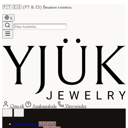
🇵🇹 🇪🇸 (PT & ES) Ilmainen toimitus
fi
Oma tili
Asiakaspalvelu
Yhteystiedot
Ostosavustaja
UUTUUS