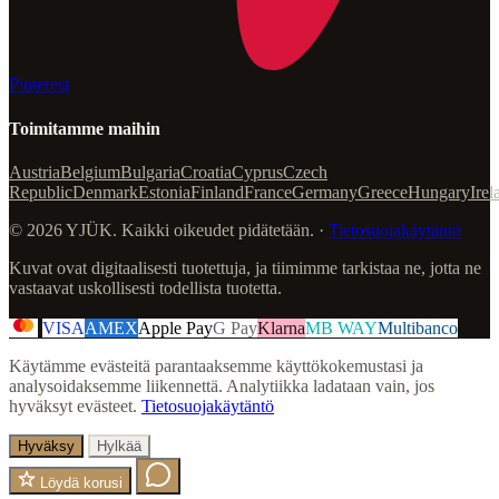
Pinterest
Toimitamme maihin
Austria
Belgium
Bulgaria
Croatia
Cyprus
Czech
Republic
Denmark
Estonia
Finland
France
Germany
Greece
Hungary
Irel
© 2026 YJÜK. Kaikki oikeudet pidätetään. ·
Tietosuojakäytäntö
Kuvat ovat digitaalisesti tuotettuja, ja tiimimme tarkistaa ne, jotta ne
vastaavat uskollisesti todellista tuotetta.
VISA
AMEX
Apple Pay
G Pay
Klarna
MB WAY
Multibanco
Käytämme evästeitä parantaaksemme käyttökokemustasi ja
analysoidaksemme liikennettä. Analytiikka ladataan vain, jos
hyväksyt evästeet.
Tietosuojakäytäntö
Hyväksy
Hylkää
Löydä korusi