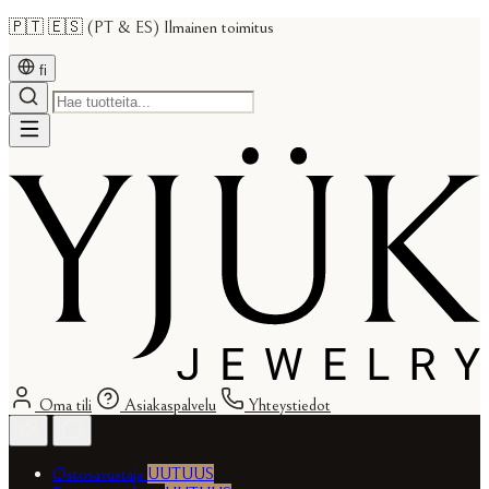
🇵🇹 🇪🇸 (PT & ES) Ilmainen toimitus
fi
Oma tili
Asiakaspalvelu
Yhteystiedot
Ostosavustaja
UUTUUS