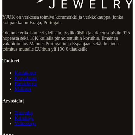
YJÜK on verkossa toimiva korumerkki ja verkkokauppa, jonka
kotipaikka on Braga, Portugali.
Olemme erikoistuneet ylellisiin, tyylikkäisiin ja arkeen sopiviin 925
hopeasta sekä 18K kullalla pinnoitettuihin koruihin. Ilmainen
vakiotoimitus Manner-Portugaliin ja Espanjaan sekä ilmainen
toimitus muualle EU:hun yli 100 € tilauksille.
Tuotteet
Kaulakorut
Korvakorut
Rannekorut
Mallistot
Arvostelut
Trustpilot
Kehukirja
Valituskirja