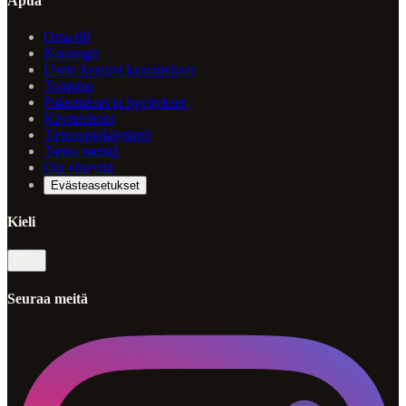
Apua
Oma tili
Kupongit
Usein kysytyt kysymykset
Toimitus
Palautukset ja hyvitykset
Käyttöehdot
Tietosuojakäytäntö
Tietoa meistä
Ota yhteyttä
Evästeasetukset
Kieli
fi
Seuraa meitä