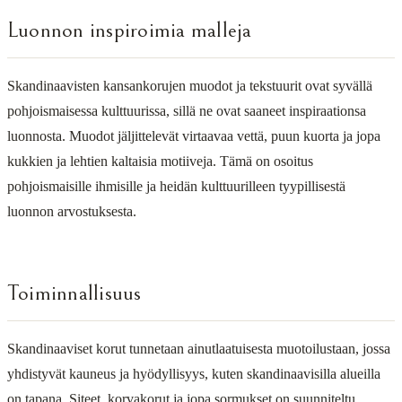
Luonnon inspiroimia malleja
Skandinaavisten kansankorujen muodot ja tekstuurit ovat syvällä
pohjoismaisessa kulttuurissa, sillä ne ovat saaneet inspiraationsa
luonnosta. Muodot jäljittelevät virtaavaa vettä, puun kuorta ja jopa
kukkien ja lehtien kaltaisia motiiveja. Tämä on osoitus
pohjoismaisille ihmisille ja heidän kulttuurilleen tyypillisestä
luonnon arvostuksesta.
Toiminnallisuus
Skandinaaviset korut tunnetaan ainutlaatuisesta muotoilustaan, jossa
yhdistyvät kauneus ja hyödyllisyys, kuten skandinaavisilla alueilla
on tapana. Siteet, korvakorut ja jopa sormukset on suunniteltu