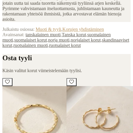
jotain uutta tai saada tuoretta näkemystä tyyliinsä arjen keskellä.
Pyrimme vahvistamaan itseluottamusta, juhlistamaan kauneutta ja
rakentamaan yhteisöä ihmisistä, jotka arvostavat elämän hienoja
asioita.
Julkaistu osiossa:
Muoti & tyyli
,
Korujen yhdistäminen
Avainsanat:
tanskalainen muoti
,
Tanska korut
,
suomalainen
muoti
,
suomalaiset korut
,
norja muoti
,
norjalaiset korut
,
skandinaaviset
korut
,
ruotsalainen muoti
,
ruotsalaiset korut
Osta tyyli
Käsin valitut korut viimeistelemään tyylisi.