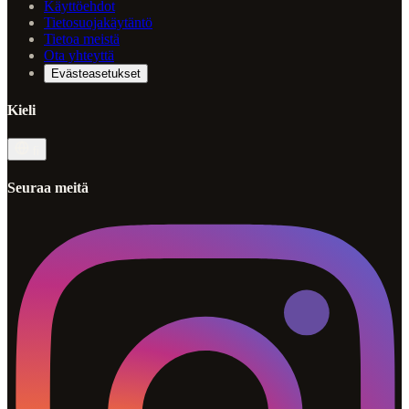
Käyttöehdot
Tietosuojakäytäntö
Tietoa meistä
Ota yhteyttä
Evästeasetukset
Kieli
fi
Seuraa meitä