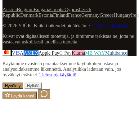
Austria
Belgium
Bulgaria
Croatia
Cyprus
Czech
Republic
Denmark
Estonia
Finland
France
Germany
Greece
Hungary
Irel
© 2026 YJÜK. Kaikki oikeudet pidätetään. ·
Tietosuojakäytäntö
Kuvat ovat digitaalisesti tuotettuja, ja tiimimme tarkistaa ne, jotta ne
vastaavat uskollisesti todellista tuotetta.
VISA
AMEX
Apple Pay
G Pay
Klarna
MB WAY
Multibanco
Käytämme evästeitä parantaaksemme käyttökokemustasi ja
analysoidaksemme liikennettä. Analytiikka ladataan vain, jos
hyväksyt evästeet.
Tietosuojakäytäntö
Hyväksy
Hylkää
Löydä korusi