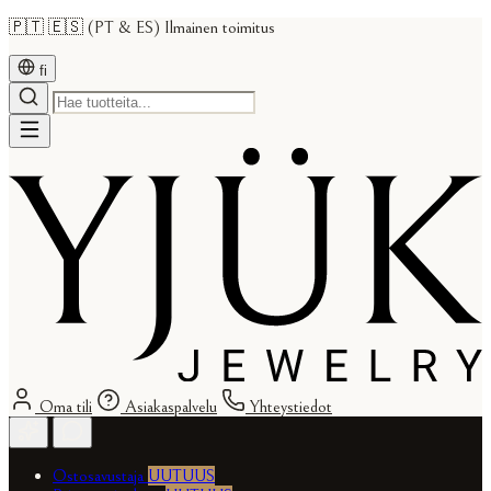
🇵🇹 🇪🇸 (PT & ES) Ilmainen toimitus
fi
Oma tili
Asiakaspalvelu
Yhteystiedot
Ostosavustaja
UUTUUS