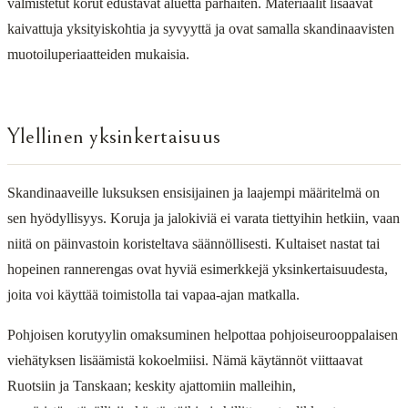
valmistetut korut edustavat aluetta parhaiten. Materiaalit lisäävät
kaivattuja yksityiskohtia ja syvyyttä ja ovat samalla skandinaavisten
muotoiluperiaatteiden mukaisia.
Ylellinen yksinkertaisuus
Skandinaaveille luksuksen ensisijainen ja laajempi määritelmä on
sen hyödyllisyys. Koruja ja jalokiviä ei varata tiettyihin hetkiin, vaan
niitä on päinvastoin koristeltava säännöllisesti. Kultaiset nastat tai
hopeinen rannerengas ovat hyviä esimerkkejä yksinkertaisuudesta,
joita voi käyttää toimistolla tai vapaa-ajan matkalla.
Pohjoisen korutyylin omaksuminen helpottaa pohjoiseurooppalaisen
viehätyksen lisäämistä kokoelmiisi. Nämä käytännöt viittaavat
Ruotsiin ja Tanskaan; keskity ajattomiin malleihin,