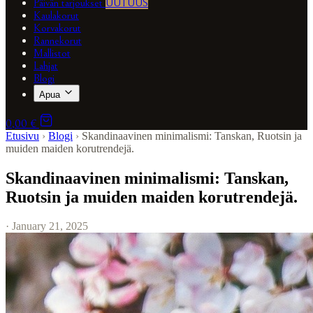
Päivän tarjoukset
UUTUUS
Kaulakorut
Korvakorut
Rannekorut
Mallistot
Lahjat
Blogi
Apua
0,00 €
Etusivu
›
Blogi
›
Skandinaavinen minimalismi: Tanskan, Ruotsin ja
muiden maiden korutrendejä.
Skandinaavinen minimalismi: Tanskan,
Ruotsin ja muiden maiden korutrendejä.
· January 21, 2025