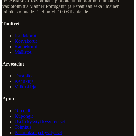
hopeasta sekä 18K kullalla pinnoitettuihin koruihin. Ilmainen
vakiotoimitus Manner-Portugaliin ja Espanjaan sekä ilmainen
toimitus muualle EU:hun yli 100 € tilauksille.
Tuotteet
Kaulakorut
Korvakorut
Rannekorut
Mallistot
Arvostelut
Trustpilot
Kehukirja
Valituskirja
Apua
Oma tili
Kupongit
Usein kysytyt kysymykset
Toimitus
Palautukset ja hyvitykset