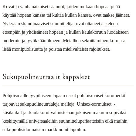
Kovat ja vanhanaikaiset säännöt, joiden mukaan hopeaa pitää
käyttää hopean kanssa tai kultaa kullan kanssa, ovat taakse jääneet.
Nykyään skandinaaviset suunnittelijat ovat ottaneet askeleen
eteenpäin ja yhdistäneet hopean ja kullan kaulakoruun luodakseen
modernin ja tyylikkään ilmeen. Metallien sekoittaminen koruissa
lisää monipuolisuutta ja poistaa mielivaltaiset rajoitukset.
Sukupuolineutraalit kappaleet
Pohjoismaille tyypilliseen tapaan useat pohjoismaiset korumerkit
tarjoavat sukupuolineutraaleja malleja. Unisex-sormukset, -
käsilaukut ja -kaulakorut valmistetaan jokaisen makuun sopiviksi
keskittymällä universaaleihin suunnitteluperiaatteisiin eikä muihin
sukupuolisidonnaisiin markkinointitapoihin.