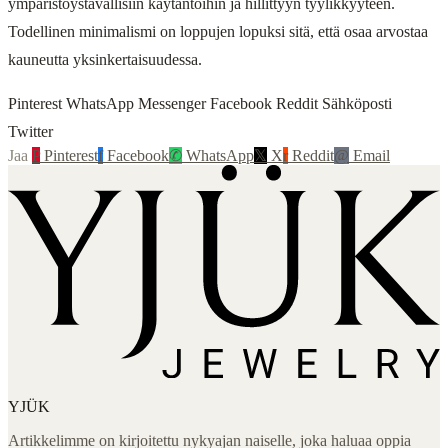
ympäristöystävällisiin käytäntöihin ja hillittyyn tyylikkyyteen.
Todellinen minimalismi on loppujen lopuksi sitä, että osaa arvostaa
kauneutta yksinkertaisuudessa.
Pinterest WhatsApp Messenger Facebook Reddit Sähköposti
Twitter
Jaa
P
Pinterest
f
Facebook
✆
WhatsApp
𝕏
X
r
Reddit
@
Email
YJÜK
Artikkelimme on kirjoitettu nykyajan naiselle, joka haluaa oppia