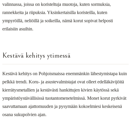
valinnassa, joissa on koristeltuja muotoja, kuten sormuksia,
rannekkeita ja riipuksia. Yksinkertaisilla koristeilla, kuten
ympyröillä, neliöillä ja soikeilla, nämä korut sopivat helposti
erilaisiin asuihin.
Kestävä kehitys ytimessä
Kestävä kehitys on Pohjoismaissa enemmänkin lähestymistapa kuin
pelkkä trendi. Koru- ja asustevalmistajat ovat olleet edelläkävijöitä
kierrätysmetallien ja kestävästi hankittujen kivien käytössä sekä
ympäristöystävällisissä tuotantomenetelmissä. Monet korut pyrkivät
saavuttamaan ajattomuuden ja pysymään kokoelmiesi keskeisenä
osana sukupolvien ajan.