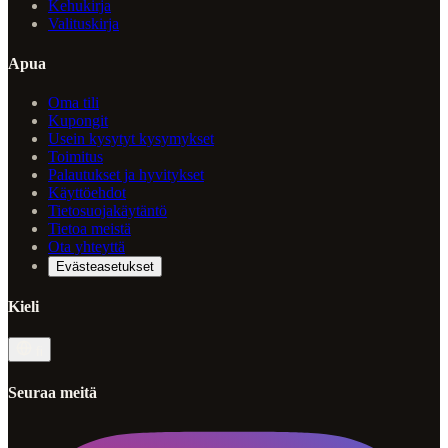
Kehukirja
Valituskirja
Apua
Oma tili
Kupongit
Usein kysytyt kysymykset
Toimitus
Palautukset ja hyvitykset
Käyttöehdot
Tietosuojakäytäntö
Tietoa meistä
Ota yhteyttä
Evästeasetukset
Kieli
fi
Seuraa meitä