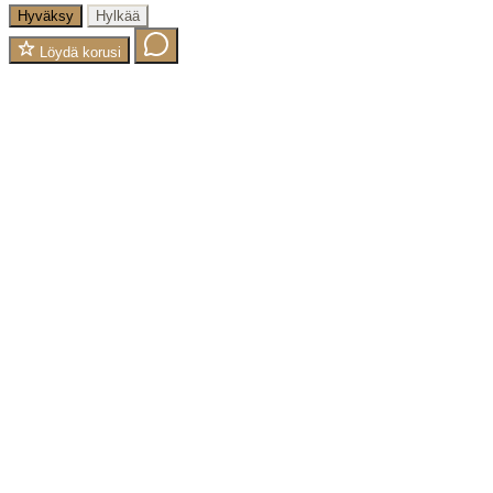
Hyväksy
Hylkää
Löydä korusi