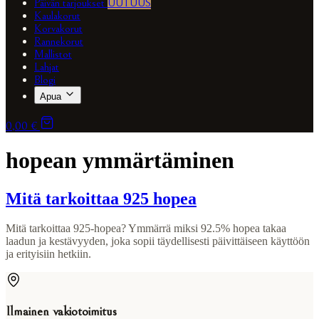
Päivän tarjoukset
UUTUUS
Kaulakorut
Korvakorut
Rannekorut
Mallistot
Lahjat
Blogi
Apua
0,00 €
hopean ymmärtäminen
Mitä tarkoittaa 925 hopea
Mitä tarkoittaa 925-hopea? Ymmärrä miksi 92.5% hopea takaa
laadun ja kestävyyden, joka sopii täydellisesti päivittäiseen käyttöön
ja erityisiin hetkiin.
Ilmainen vakiotoimitus