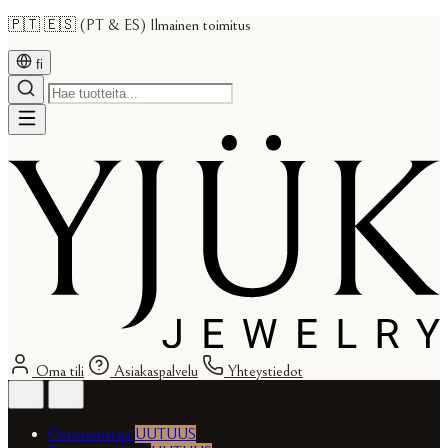
🇵🇹 🇪🇸 (PT & ES) Ilmainen toimitus
fi
Oma tili
Asiakaspalvelu
Yhteystiedot
Ostosavustaja
UUTUUS