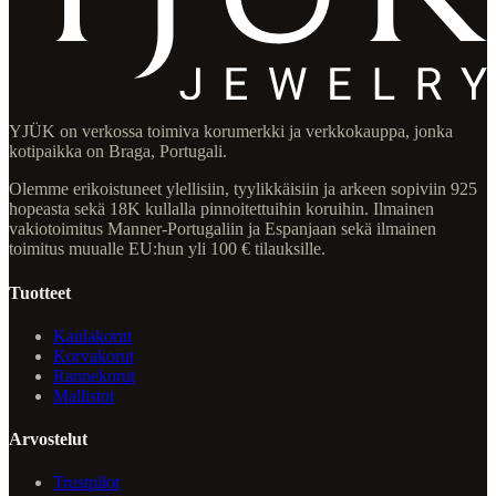
YJÜK on verkossa toimiva korumerkki ja verkkokauppa, jonka
kotipaikka on Braga, Portugali.
Olemme erikoistuneet ylellisiin, tyylikkäisiin ja arkeen sopiviin 925
hopeasta sekä 18K kullalla pinnoitettuihin koruihin. Ilmainen
vakiotoimitus Manner-Portugaliin ja Espanjaan sekä ilmainen
toimitus muualle EU:hun yli 100 € tilauksille.
Tuotteet
Kaulakorut
Korvakorut
Rannekorut
Mallistot
Arvostelut
Trustpilot