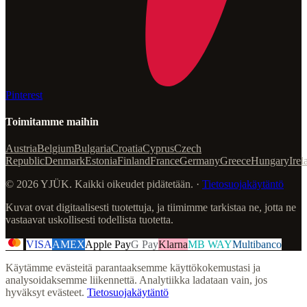
Pinterest
Toimitamme maihin
Austria
Belgium
Bulgaria
Croatia
Cyprus
Czech
Republic
Denmark
Estonia
Finland
France
Germany
Greece
Hungary
Irel
© 2026 YJÜK. Kaikki oikeudet pidätetään. ·
Tietosuojakäytäntö
Kuvat ovat digitaalisesti tuotettuja, ja tiimimme tarkistaa ne, jotta ne
vastaavat uskollisesti todellista tuotetta.
VISA
AMEX
Apple Pay
G Pay
Klarna
MB WAY
Multibanco
Käytämme evästeitä parantaaksemme käyttökokemustasi ja
analysoidaksemme liikennettä. Analytiikka ladataan vain, jos
hyväksyt evästeet.
Tietosuojakäytäntö