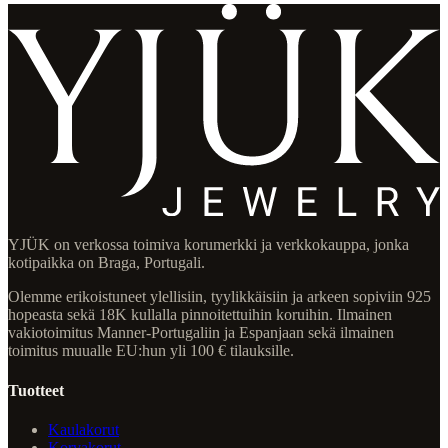
YJÜK on verkossa toimiva korumerkki ja verkkokauppa, jonka
kotipaikka on Braga, Portugali.
Olemme erikoistuneet ylellisiin, tyylikkäisiin ja arkeen sopiviin 925
hopeasta sekä 18K kullalla pinnoitettuihin koruihin. Ilmainen
vakiotoimitus Manner-Portugaliin ja Espanjaan sekä ilmainen
toimitus muualle EU:hun yli 100 € tilauksille.
Tuotteet
Kaulakorut
Korvakorut