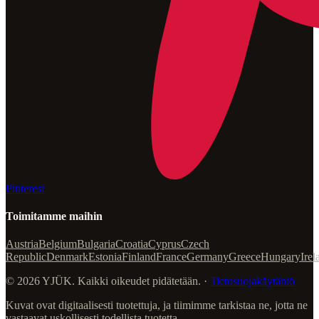
Pinterest
Toimitamme maihin
Austria
Belgium
Bulgaria
Croatia
Cyprus
Czech
Republic
Denmark
Estonia
Finland
France
Germany
Greece
Hungary
Irel
© 2026 YJÜK. Kaikki oikeudet pidätetään. ·
Tietosuojakäytäntö
Kuvat ovat digitaalisesti tuotettuja, ja tiimimme tarkistaa ne, jotta ne
vastaavat uskollisesti todellista tuotetta.