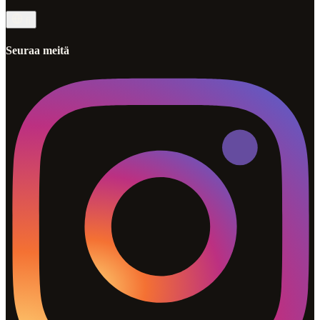
fi
Seuraa meitä