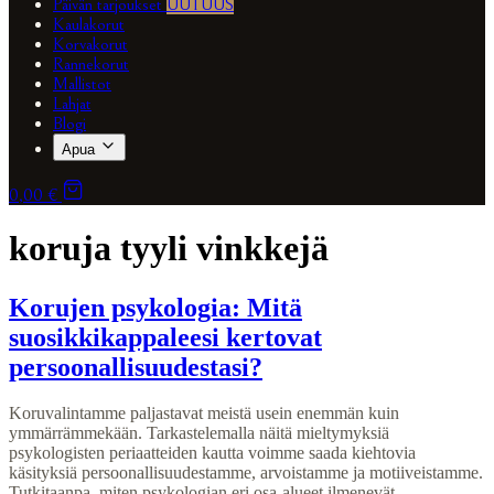
Päivän tarjoukset
UUTUUS
Kaulakorut
Korvakorut
Rannekorut
Mallistot
Lahjat
Blogi
Apua
0,00 €
koruja tyyli vinkkejä
Korujen psykologia: Mitä
suosikkikappaleesi kertovat
persoonallisuudestasi?
Koruvalintamme paljastavat meistä usein enemmän kuin
ymmärrämmekään. Tarkastelemalla näitä mieltymyksiä
psykologisten periaatteiden kautta voimme saada kiehtovia
käsityksiä persoonallisuudestamme, arvoistamme ja motiiveistamme.
Tutkitaanpa, miten psykologian eri osa-alueet ilmenevät