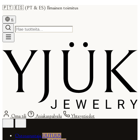
🇵🇹 🇪🇸 (PT & ES) Ilmainen toimitus
fi
Oma tili
Asiakaspalvelu
Yhteystiedot
Ostosavustaja
UUTUUS