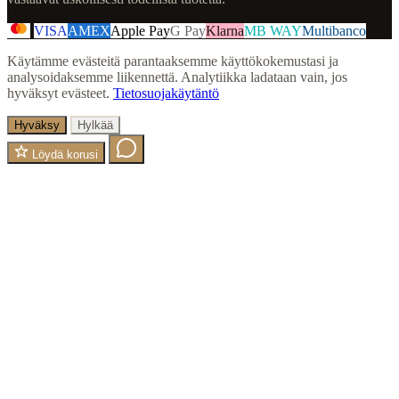
VISA
AMEX
Apple Pay
G Pay
Klarna
MB WAY
Multibanco
Käytämme evästeitä parantaaksemme käyttökokemustasi ja
analysoidaksemme liikennettä. Analytiikka ladataan vain, jos
hyväksyt evästeet.
Tietosuojakäytäntö
Hyväksy
Hylkää
Löydä korusi