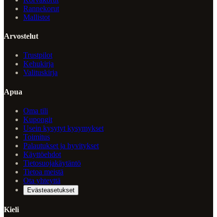
Rannekorut
Mallistot
Arvostelut
Trustpilot
Kehukirja
Valituskirja
Apua
Oma tili
Kupongit
Usein kysytyt kysymykset
Toimitus
Palautukset ja hyvitykset
Käyttöehdot
Tietosuojakäytäntö
Tietoa meistä
Ota yhteyttä
Evästeasetukset
Kieli