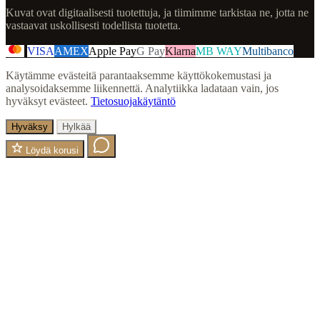
Kuvat ovat digitaalisesti tuotettuja, ja tiimimme tarkistaa ne, jotta ne
vastaavat uskollisesti todellista tuotetta.
VISA
AMEX
Apple Pay
G Pay
Klarna
MB WAY
Multibanco
Käytämme evästeitä parantaaksemme käyttökokemustasi ja
analysoidaksemme liikennettä. Analytiikka ladataan vain, jos
hyväksyt evästeet.
Tietosuojakäytäntö
Hyväksy
Hylkää
Löydä korusi