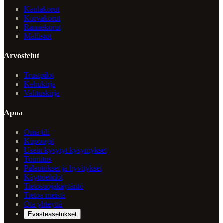
Kaulakorut
Korvakorut
Rannekorut
Mallistot
Arvostelut
Trustpilot
Kehukirja
Valituskirja
Apua
Oma tili
Kupongit
Usein kysytyt kysymykset
Toimitus
Palautukset ja hyvitykset
Käyttöehdot
Tietosuojakäytäntö
Tietoa meistä
Ota yhteyttä
Evästeasetukset