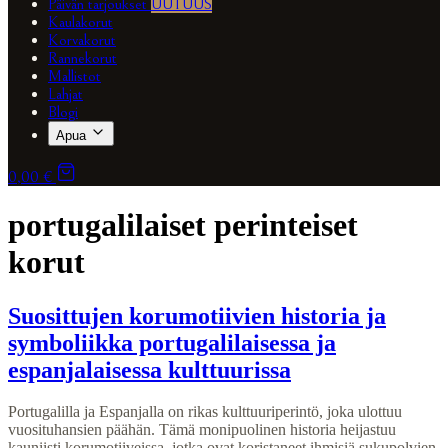
Päivän tarjoukset
UUTUUS
Kaulakorut
Korvakorut
Rannekorut
Mallistot
Lahjat
Blogi
Apua
0,00 €
portugalilaiset perinteiset
korut
Suosittujen korumotiivien historia ja
symboliikka portugalilaisessa ja
espanjalaisessa kulttuurissa
Portugalilla ja Espanjalla on rikas kulttuuriperintö, joka ulottuu
vuosituhansien päähän. Tämä monipuolinen historia heijastuu
kauniisti korumotiiveissa, jotka ovat koristaneet ihmisiä sukupolvien