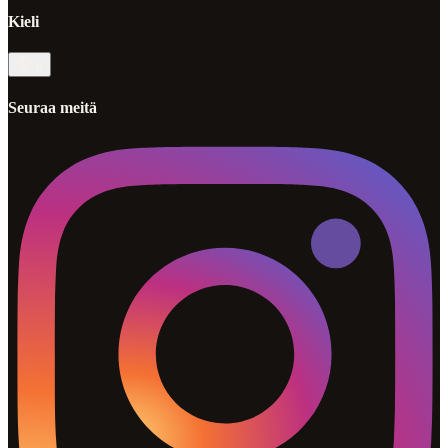
Kieli
fi
Seuraa meitä