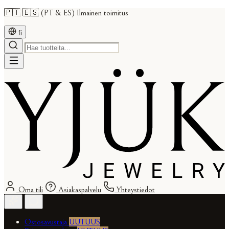
🇵🇹 🇪🇸 (PT & ES) Ilmainen toimitus
fi
Oma tili
Asiakaspalvelu
Yhteystiedot
Ostosavustaja
UUTUUS