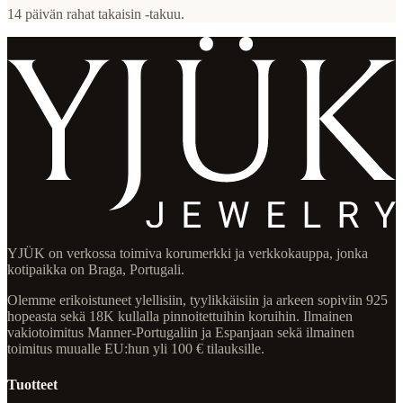
14 päivän rahat takaisin -takuu.
YJÜK on verkossa toimiva korumerkki ja verkkokauppa, jonka
kotipaikka on Braga, Portugali.
Olemme erikoistuneet ylellisiin, tyylikkäisiin ja arkeen sopiviin 925
hopeasta sekä 18K kullalla pinnoitettuihin koruihin. Ilmainen
vakiotoimitus Manner-Portugaliin ja Espanjaan sekä ilmainen
toimitus muualle EU:hun yli 100 € tilauksille.
Tuotteet