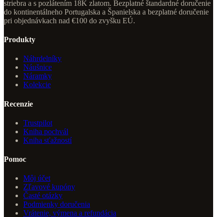
striebra a s pozlátením 18K zlatom. Bezplatné štandardné doručenie
do kontinentálneho Portugalska a Španielska a bezplatné doručenie
pri objednávkach nad €100 do zvyšku EÚ.
Produkty
Náhrdelníky
Náušnice
Náramky
Kolekcie
Recenzie
Trustpilot
Kniha pochvál
Kniha sťažností
Pomoc
Môj účet
Zľavové kupóny
Časté otázky
Podmienky doručenia
Vrátenie, výmena a refundácia