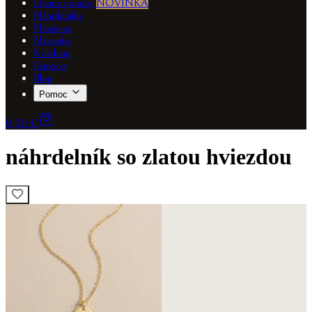
Denné ponuky
NOVINKA
Náhrdelníky
Náušnice
Náramky
Kolekcie
Darčeky
Blog
Pomoc
0,00 €
náhrdelník so zlatou hviezdou