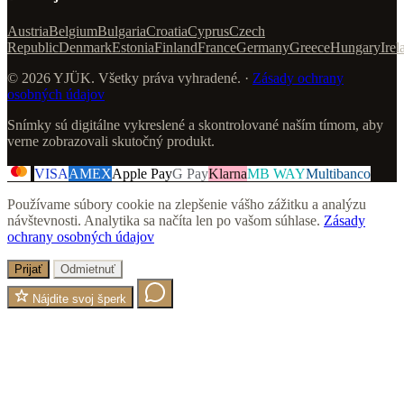
Austria
Belgium
Bulgaria
Croatia
Cyprus
Czech
Republic
Denmark
Estonia
Finland
France
Germany
Greece
Hungary
Irel
© 2026 YJÜK. Všetky práva vyhradené. ·
Zásady ochrany
osobných údajov
Snímky sú digitálne vykreslené a skontrolované naším tímom, aby
verne zobrazovali skutočný produkt.
VISA
AMEX
Apple Pay
G Pay
Klarna
MB WAY
Multibanco
Používame súbory cookie na zlepšenie vášho zážitku a analýzu
návštevnosti. Analytika sa načíta len po vašom súhlase.
Zásady
ochrany osobných údajov
Prijať
Odmietnuť
Nájdite svoj šperk