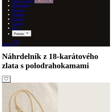
Denné ponuky
NOVINKA
Náhrdelníky
Náušnice
Náramky
Kolekcie
Darčeky
Blog
Pomoc
0,00 €
Náhrdelník z 18-karátového
zlata s polodrahokamami