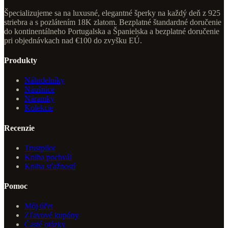
Špecializujeme sa na luxusné, elegantné šperky na každý deň z 925
striebra a s pozlátením 18K zlatom. Bezplatné štandardné doručenie
do kontinentálneho Portugalska a Španielska a bezplatné doručenie
pri objednávkach nad €100 do zvyšku EÚ.
Produkty
Náhrdelníky
Náušnice
Náramky
Kolekcie
Recenzie
Trustpilot
Kniha pochvál
Kniha sťažností
Pomoc
Môj účet
Zľavové kupóny
Časté otázky