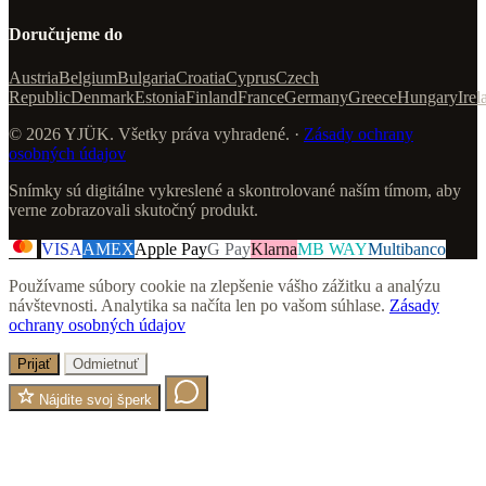
Doručujeme do
Austria
Belgium
Bulgaria
Croatia
Cyprus
Czech
Republic
Denmark
Estonia
Finland
France
Germany
Greece
Hungary
Irel
© 2026 YJÜK. Všetky práva vyhradené. ·
Zásady ochrany
osobných údajov
Snímky sú digitálne vykreslené a skontrolované naším tímom, aby
verne zobrazovali skutočný produkt.
VISA
AMEX
Apple Pay
G Pay
Klarna
MB WAY
Multibanco
Používame súbory cookie na zlepšenie vášho zážitku a analýzu
návštevnosti. Analytika sa načíta len po vašom súhlase.
Zásady
ochrany osobných údajov
Prijať
Odmietnuť
Nájdite svoj šperk