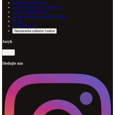
Podmienky doručenia
Vrátenie, výmena a refundácia
Obchodné podmienky
Zásady ochrany osobných údajov
O nás
Kontaktujte nás
Nastavenia súborov cookie
Jazyk
sk
Sledujte nás