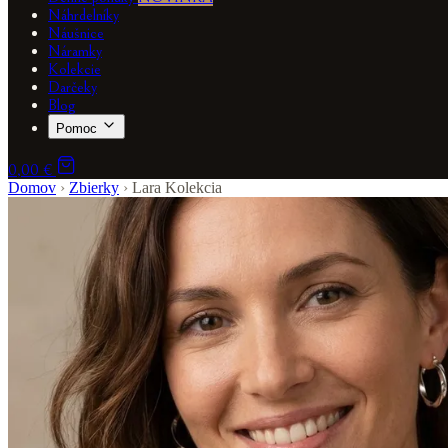
Náhrdelníky
Náušnice
Náramky
Kolekcie
Darčeky
Blog
Pomoc
0,00 €
Domov
›
Zbierky
›
Lara Kolekcia