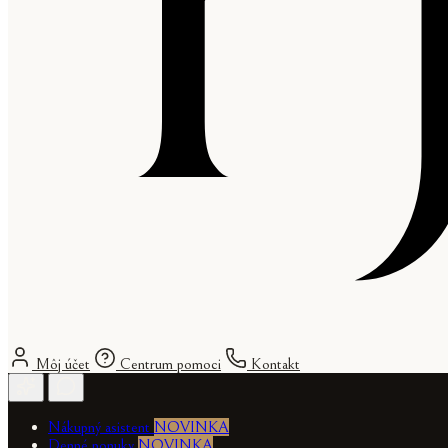
Môj účet
Centrum pomoci
Kontakt
Nákupný asistent
NOVINKA
Denné ponuky
NOVINKA