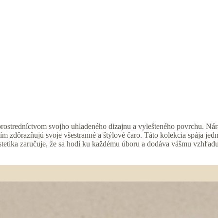
rostredníctvom svojho uhladeného dizajnu a vylešteného povrchu. Nára
 čím zdôrazňujú svoje všestranné a štýlové čaro. Táto kolekcia spája
 estetika zaručuje, že sa hodí ku každému úboru a dodáva vášmu vzhľad