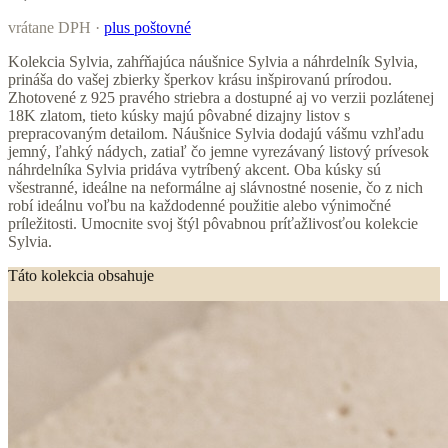
vrátane DPH ·
plus poštovné
Kolekcia Sylvia, zahŕňajúca náušnice Sylvia a náhrdelník Sylvia,
prináša do vašej zbierky šperkov krásu inšpirovanú prírodou.
Zhotovené z 925 pravého striebra a dostupné aj vo verzii pozlátenej
18K zlatom, tieto kúsky majú pôvabné dizajny listov s
prepracovaným detailom. Náušnice Sylvia dodajú vášmu vzhľadu
jemný, ľahký nádych, zatiaľ čo jemne vyrezávaný listový prívesok
náhrdelníka Sylvia pridáva vytríbený akcent. Oba kúsky sú
všestranné, ideálne na neformálne aj slávnostné nosenie, čo z nich
robí ideálnu voľbu na každodenné použitie alebo výnimočné
príležitosti. Umocnite svoj štýl pôvabnou príťažlivosťou kolekcie
Sylvia.
Táto kolekcia obsahuje