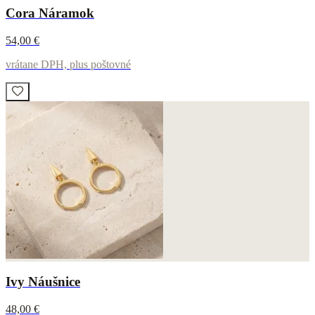
Cora Náramok
54,00 €
vrátane DPH, plus poštovné
Ivy Náušnice
48,00 €