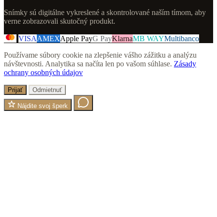
Snímky sú digitálne vykreslené a skontrolované naším tímom, aby
verne zobrazovali skutočný produkt.
VISA
AMEX
Apple Pay
G Pay
Klarna
MB WAY
Multibanco
Používame súbory cookie na zlepšenie vášho zážitku a analýzu
návštevnosti. Analytika sa načíta len po vašom súhlase.
Zásady
ochrany osobných údajov
Prijať
Odmietnuť
Nájdite svoj šperk