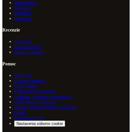
Náhrdelníky
Náušnice
Náramky
Kolekcie
Recenzie
Trustpilot
Kniha pochvál
Kniha sťažností
Pomoc
Môj účet
Zľavové kupóny
Časté otázky
Podmienky doručenia
Vrátenie, výmena a refundácia
Obchodné podmienky
Zásady ochrany osobných údajov
O nás
Kontaktujte nás
Nastavenia súborov cookie