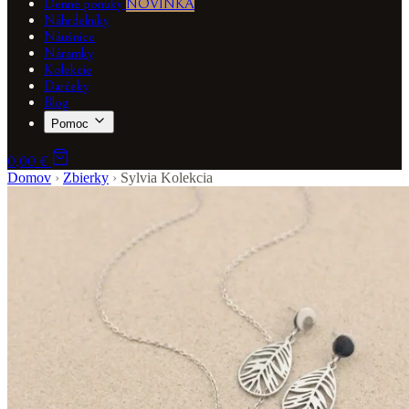
Denné ponuky
NOVINKA
Náhrdelníky
Náušnice
Náramky
Kolekcie
Darčeky
Blog
Pomoc
0,00 €
Domov
›
Zbierky
›
Sylvia Kolekcia