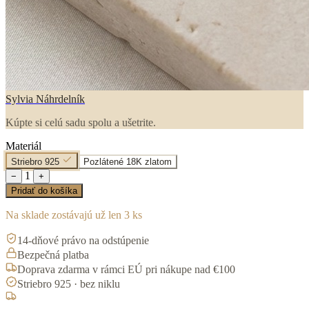
Sylvia Náhrdelník
Kúpte si celú sadu spolu a ušetrite.
Materiál
Striebro 925
Pozlátené 18K zlatom
1
−
+
Pridať do košíka
Na sklade zostávajú už len 3 ks
14-dňové právo na odstúpenie
Bezpečná platba
Doprava zdarma v rámci EÚ pri nákupe nad €100
Striebro 925 · bez niklu