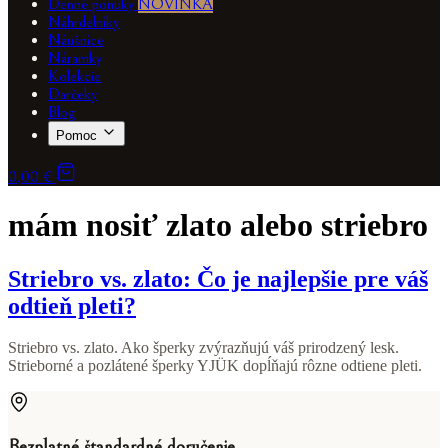
Denné ponuky
NOVINKA
Náhrdelníky
Náušnice
Náramky
Kolekcie
Darčeky
Blog
Pomoc
0,00 €
mám nosiť zlato alebo striebro
Striebro vs. zlato: Čo je najlepšie pre váš
odtieň pleti?
Striebro vs. zlato. Ako šperky zvýrazňujú váš prirodzený lesk.
Strieborné a pozlátené šperky YJÜK dopĺňajú rôzne odtiene pleti.
Bezplatné štandardné doručenie