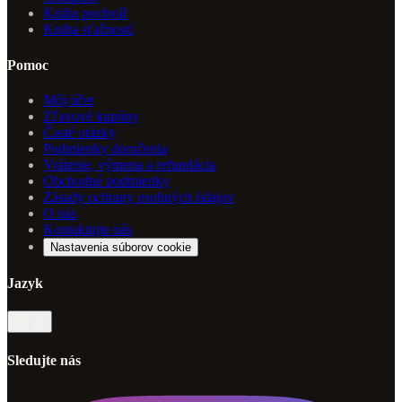
Kniha pochvál
Kniha sťažností
Pomoc
Môj účet
Zľavové kupóny
Časté otázky
Podmienky doručenia
Vrátenie, výmena a refundácia
Obchodné podmienky
Zásady ochrany osobných údajov
O nás
Kontaktujte nás
Nastavenia súborov cookie
Jazyk
sk
Sledujte nás