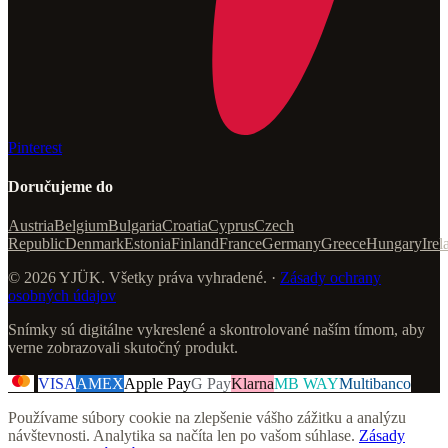
Pinterest
Doručujeme do
Austria
Belgium
Bulgaria
Croatia
Cyprus
Czech
Republic
Denmark
Estonia
Finland
France
Germany
Greece
Hungary
Irel
© 2026 YJÜK. Všetky práva vyhradené. ·
Zásady ochrany
osobných údajov
Snímky sú digitálne vykreslené a skontrolované naším tímom, aby
verne zobrazovali skutočný produkt.
VISA
AMEX
Apple Pay
G Pay
Klarna
MB WAY
Multibanco
Používame súbory cookie na zlepšenie vášho zážitku a analýzu
návštevnosti. Analytika sa načíta len po vašom súhlase.
Zásady