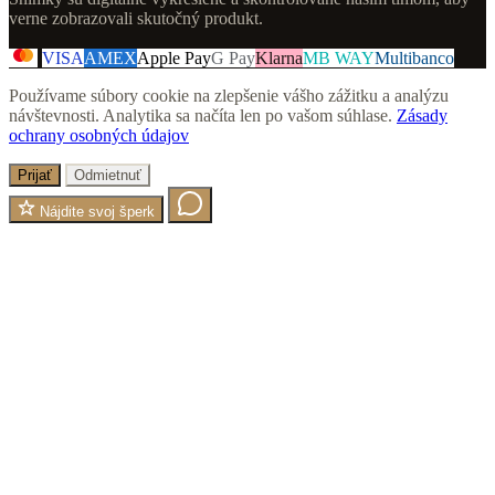
verne zobrazovali skutočný produkt.
VISA
AMEX
Apple Pay
G Pay
Klarna
MB WAY
Multibanco
Používame súbory cookie na zlepšenie vášho zážitku a analýzu
návštevnosti. Analytika sa načíta len po vašom súhlase.
Zásady
ochrany osobných údajov
Prijať
Odmietnuť
Nájdite svoj šperk