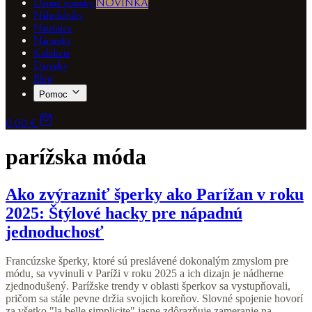
Denné ponuky
NOVINKA
Náhrdelníky
Náušnice
Náramky
Kolekcie
Darčeky
Blog
Pomoc
0,00 €
parížska móda
Ako zvýrazniť šperky ako Parížan v roku
2025: Štýlové hacky pre nápadnú
jednoduchosť
Francúzske šperky, ktoré sú preslávené dokonalým zmyslom pre
módu, sa vyvinuli v Paríži v roku 2025 a ich dizajn je nádherne
zjednodušený. Parížske trendy v oblasti šperkov sa vystupňovali,
pričom sa stále pevne držia svojich koreňov. Slovné spojenie hovorí
za všetko "la belle simplicite" jasne zdôrazňuje zameranie na