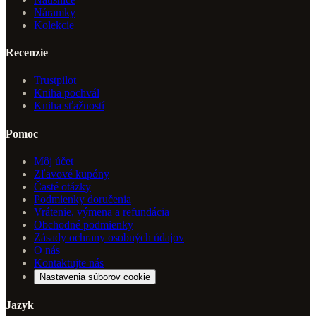
Náramky
Kolekcie
Recenzie
Trustpilot
Kniha pochvál
Kniha sťažností
Pomoc
Môj účet
Zľavové kupóny
Časté otázky
Podmienky doručenia
Vrátenie, výmena a refundácia
Obchodné podmienky
Zásady ochrany osobných údajov
O nás
Kontaktujte nás
Nastavenia súborov cookie
Jazyk