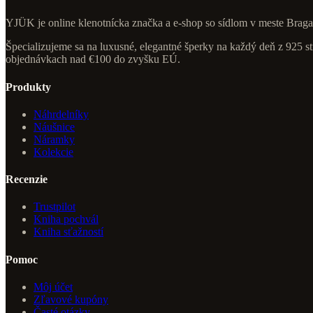
YJÜK je online klenotnícka značka a e-shop so sídlom v meste Braga
Špecializujeme sa na luxusné, elegantné šperky na každý deň z 925 st
objednávkach nad €100 do zvyšku EÚ.
Produkty
Náhrdelníky
Náušnice
Náramky
Kolekcie
Recenzie
Trustpilot
Kniha pochvál
Kniha sťažností
Pomoc
Môj účet
Zľavové kupóny
Časté otázky