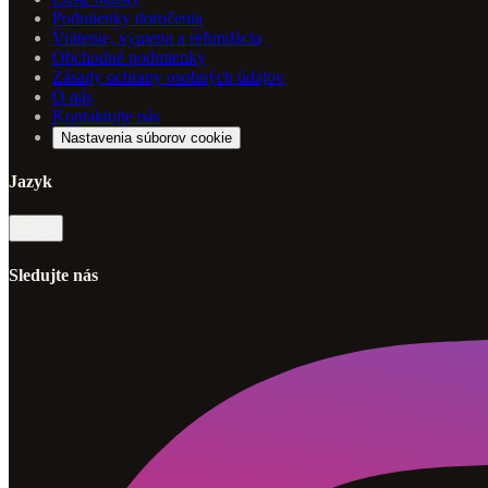
Podmienky doručenia
Vrátenie, výmena a refundácia
Obchodné podmienky
Zásady ochrany osobných údajov
O nás
Kontaktujte nás
Nastavenia súborov cookie
Jazyk
sk
Sledujte nás