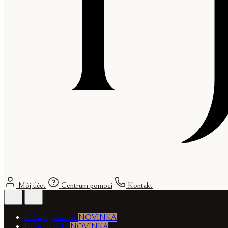
Môj účet
Centrum pomoci
Kontakt
Nákupný asistent
NOVINKA
Denné ponuky
NOVINKA