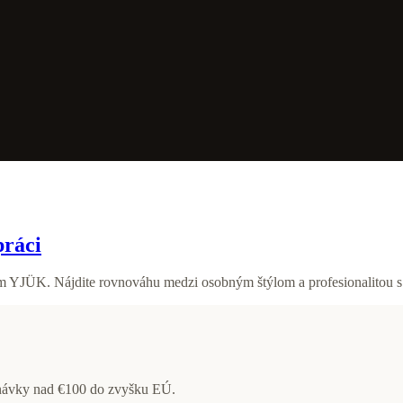
práci
om YJÜK. Nájdite rovnováhu medzi osobným štýlom a profesionalitou
dnávky nad €100 do zvyšku EÚ.