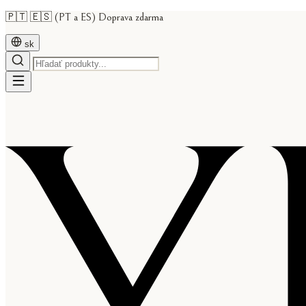
🇵🇹 🇪🇸 (PT a ES) Doprava zdarma
sk