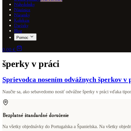
Náhrdelníky
Náušnice
Náramky
Kolekcie
Darčeky
Blog
Pomoc
0,00 €
šperky v práci
Sprievodca nosením odvážnych šperkov v 
Naučte sa, ako sebavedomo nosiť odvážne šperky v práci vďaka tip
Bezplatné štandardné doručenie
Na všetky objednávky do Portugalska a Španielska. Na všetky obje