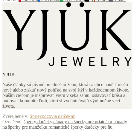
YJÜK
Naše články sú písané pre dnešnú ženu, ktorá sa chce naučiť niečo
nové alebo získať nový pohľad na svoj štýl v každodennom živote.
Naším cieľom je inšpirovať vieru v seba samu, oslavovať krásu a
budovať komunitu ľudí, ktorí si vychutnávajú výnimočné veci
života.
Zverejnené v:
Sprievodcovia darčekmi
Označené:
šperky darčeky
,
nápady na šperky pre priateľku
,
nápady
na šperky pre manželku
,
romantické šperky darčeky pre ňu