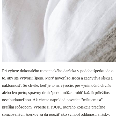
Pri výbere dokonalého romantického darčeka v podobe šperku ide o
to, aby ste vytvorili šperk, ktorý hovorí zo srdca a zachytáva lásku a
náklonnosť. Sú chvíle, keď je to na výročie, pre výnimočnú chvíľu
alebo len preto; správny druh šperku môže urobiť každú príležitosť
nezabudnuteľnou. Ak chcete napríklad povedať "milujem ťa"
krajším spôsobom, vyberte si YJÜK, ktorého kolekcia precízne
spracovaných šperkov sa dá použiť ako symbol oddanosti a lásky.