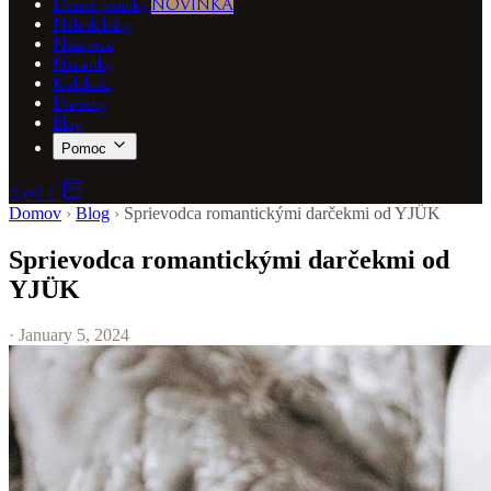
Denné ponuky
NOVINKA
Náhrdelníky
Náušnice
Náramky
Kolekcie
Darčeky
Blog
Pomoc
0,00 €
Domov
›
Blog
›
Sprievodca romantickými darčekmi od YJÜK
Sprievodca romantickými darčekmi od
YJÜK
· January 5, 2024