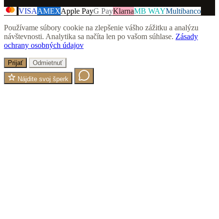
VISA
AMEX
Apple Pay
G Pay
Klarna
MB WAY
Multibanco
Používame súbory cookie na zlepšenie vášho zážitku a analýzu
návštevnosti. Analytika sa načíta len po vašom súhlase.
Zásady
ochrany osobných údajov
Prijať
Odmietnuť
Nájdite svoj šperk