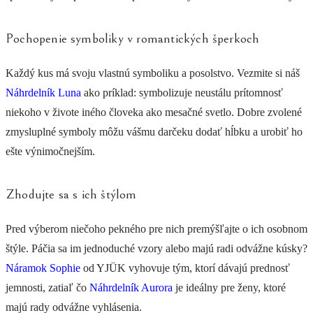
Pochopenie symboliky v romantických šperkoch
Každý kus má svoju vlastnú symboliku a posolstvo. Vezmite si náš
Náhrdelník Luna
ako príklad: symbolizuje neustálu prítomnosť
niekoho v živote iného človeka ako mesačné svetlo. Dobre zvolené
zmysluplné symboly môžu vášmu darčeku dodať hĺbku a urobiť ho
ešte výnimočnejším.
Zhodujte sa s ich štýlom
Pred výberom niečoho pekného pre nich premýšľajte o ich osobnom
štýle. Páčia sa im jednoduché vzory alebo majú radi odvážne kúsky?
Náramok Sophie
od YJÜK vyhovuje tým, ktorí dávajú prednosť
jemnosti, zatiaľ čo
Náhrdelník Aurora
je ideálny pre ženy, ktoré
majú rady odvážne vyhlásenia.