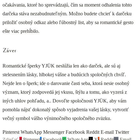
očakávania, ktoré ho sprevádzajú, čím sa moment odhalenia tohto
darčeka stáva nezabudnuteľným. Možno budete chcieť k darčeku
priložiť osobný odkaz alebo ľúbostný list, aby sa romantické gesto
ešte viac prehĺbilo.
Záver
Romantické šperky YJÜK neslúžia len ako darček, ale sú aj
stelesnením lásky, hlbokej vášne a budúcich spoločných chvíľ.
Nejde len o šperk; ide o darovanie časti seba, ktorá nesie osobný
význam, ktorý zodpovedá jej vkusu, štýlu a tomu, ako vyzerá z
iných uhlov pohľadu, a.. Dovoľte spoločnosti YJÜK, aby vám
pomohla nájsť dokonalý spôsob vyjadrenia vašej lásky, vytvoriť
večný symbol vášho výnimočného spoločného zväzku.
Pinterest WhatsApp Messenger Facebook Reddit E-mail Twitter
Zdieľať
P
Pinterest
f
Facebook
✆
WhatsApp
𝕏
X
r
Reddit
@
Email