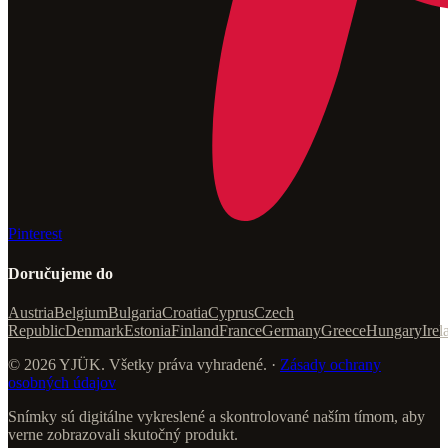
Pinterest
Doručujeme do
Austria
Belgium
Bulgaria
Croatia
Cyprus
Czech
Republic
Denmark
Estonia
Finland
France
Germany
Greece
Hungary
Irel
© 2026 YJÜK. Všetky práva vyhradené. ·
Zásady ochrany
osobných údajov
Snímky sú digitálne vykreslené a skontrolované naším tímom, aby
verne zobrazovali skutočný produkt.