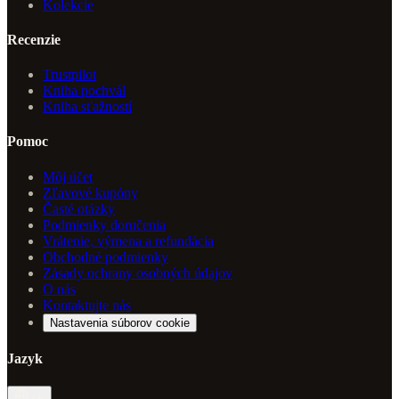
Kolekcie
Recenzie
Trustpilot
Kniha pochvál
Kniha sťažností
Pomoc
Môj účet
Zľavové kupóny
Časté otázky
Podmienky doručenia
Vrátenie, výmena a refundácia
Obchodné podmienky
Zásady ochrany osobných údajov
O nás
Kontaktujte nás
Nastavenia súborov cookie
Jazyk
sk