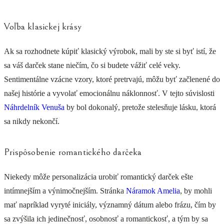
Voľba klasickej krásy
Ak sa rozhodnete kúpiť klasický výrobok, mali by ste si byť istí, že
sa váš darček stane niečím, čo si budete vážiť celé veky.
Sentimentálne vzácne vzory, ktoré pretrvajú, môžu byť začlenené do
našej histórie a vyvolať emocionálnu náklonnosť. V tejto súvislosti
Náhrdelník Venuša
by bol dokonalý, pretože stelesňuje lásku, ktorá
sa nikdy nekončí.
Prispôsobenie romantického darčeka
Niekedy môže personalizácia urobiť romantický darček ešte
intímnejším a výnimočnejším. Stránka
Náramok Amelia
, by mohli
mať napríklad vyryté iniciály, významný dátum alebo frázu, čím by
sa zvýšila ich jedinečnosť, osobnosť a romantickosť, a tým by sa