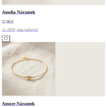
Amelia Náramek
57,00 €
vč. DPH, plus poštovné
Amore Náramek