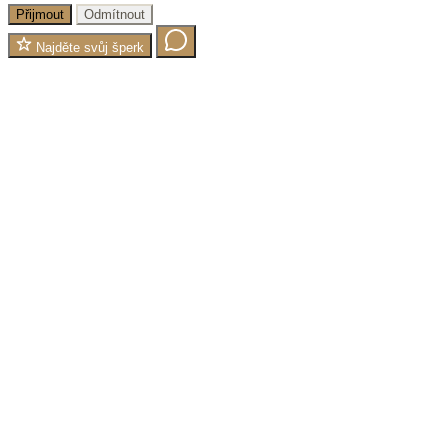
Přijmout
Odmítnout
Najděte svůj šperk