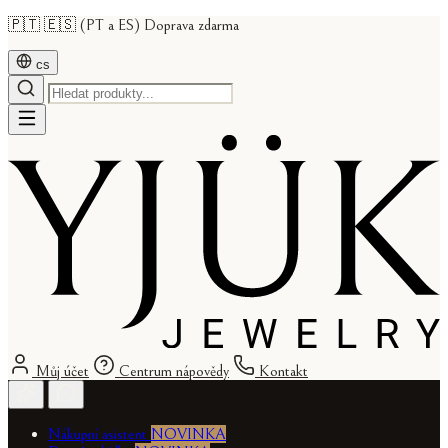
🇵🇹 🇪🇸 (PT a ES) Doprava zdarma
cs
Můj účet
Centrum nápovědy
Kontakt
Nákupní asistent
NOVINKA