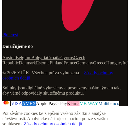
Pinterest
Doručujeme do
Austria
Belgium
Bulgaria
Croatia
Cyprus
Czech
Republic
Denmark
Estonia
Finland
France
Germany
Greece
Hungary
Irel
© 2026 YJÜK. Všechna práva vyhrazena. ·
Zásady ochrany
osobních údajů
Snímky jsou digitálně vykresleny a posouzeny naším týmem tak,
aby věrně odpovídaly skutečnému produktu.
VISA
AMEX
Apple Pay
G Pay
Klarna
MB WAY
Multibanco
Používáme cookies ke zlepšení vašeho zážitku a analýze
návštěvnosti. Analytické nástroje se načtou pouze s vaším
souhlasem.
Zásady ochrany osobních údajů