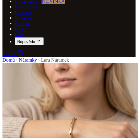
Denní nabídky
NOVINKA
Náhrdelníky
Náušnice
Náramky
Kolekce
Dárky
Blog
Nápověda
0,00 €
Domů
›
Náramky
›
Lara Náramek