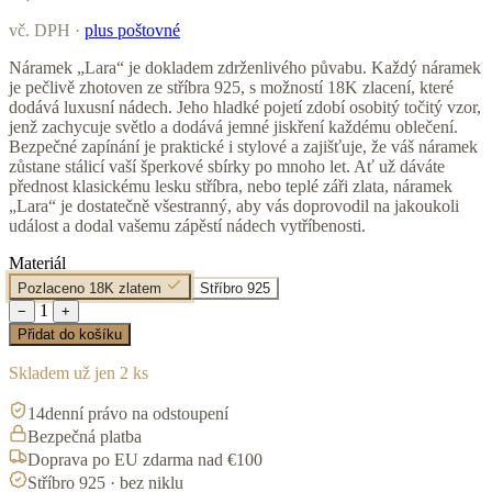
vč. DPH ·
plus poštovné
Náramek „Lara“ je dokladem zdrženlivého půvabu. Každý náramek
je pečlivě zhotoven ze stříbra 925, s možností 18K zlacení, které
dodává luxusní nádech. Jeho hladké pojetí zdobí osobitý točitý vzor,
jenž zachycuje světlo a dodává jemné jiskření každému oblečení.
Bezpečné zapínání je praktické i stylové a zajišťuje, že váš náramek
zůstane stálicí vaší šperkové sbírky po mnoho let. Ať už dáváte
přednost klasickému lesku stříbra, nebo teplé záři zlata, náramek
„Lara“ je dostatečně všestranný, aby vás doprovodil na jakoukoli
událost a dodal vašemu zápěstí nádech vytříbenosti.
Materiál
Pozlaceno 18K zlatem
Stříbro 925
1
−
+
Přidat do košíku
Skladem už jen 2 ks
14denní právo na odstoupení
Bezpečná platba
Doprava po EU zdarma nad €100
Stříbro 925 · bez niklu