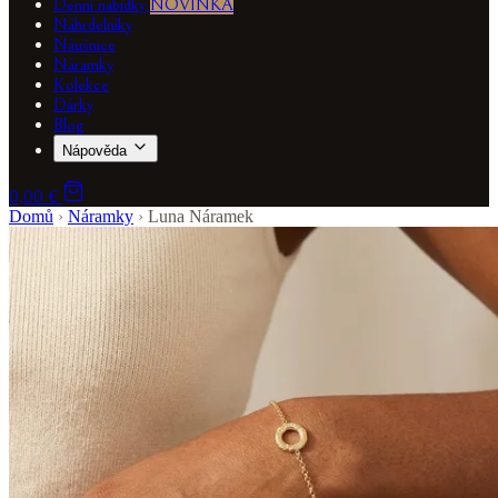
Denní nabídky
NOVINKA
Náhrdelníky
Náušnice
Náramky
Kolekce
Dárky
Blog
Nápověda
0,00 €
Domů
›
Náramky
›
Luna Náramek