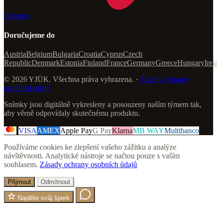
Pinterest
Doručujeme do
Austria
Belgium
Bulgaria
Croatia
Cyprus
Czech
Republic
Denmark
Estonia
Finland
France
Germany
Greece
Hungary
Irel
© 2026 YJÜK. Všechna práva vyhrazena. ·
Zásady ochrany
osobních údajů
Snímky jsou digitálně vykresleny a posouzeny naším týmem tak,
aby věrně odpovídaly skutečnému produktu.
VISA
AMEX
Apple Pay
G Pay
Klarna
MB WAY
Multibanco
Používáme cookies ke zlepšení vašeho zážitku a analýze
návštěvnosti. Analytické nástroje se načtou pouze s vaším
souhlasem.
Zásady ochrany osobních údajů
Přijmout
Odmítnout
Najděte svůj šperk