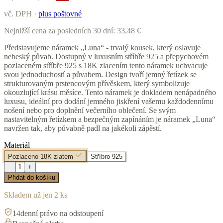
vč. DPH ·
plus poštovné
Nejnižší cena za posledních 30 dní: 33,48 €
Představujeme náramek „Luna“ - trvalý kousek, který oslavuje
nebeský půvab. Dostupný v luxusním stříbře 925 a přepychovém
pozlaceném stříbře 925 s 18K zlacením tento náramek uchvacuje
svou jednoduchostí a půvabem. Design tvoří jemný řetízek se
strukturovaným prstencovým přívěskem, který symbolizuje
okouzlující krásu měsíce. Tento náramek je dokladem nenápadného
luxusu, ideální pro dodání jemného jiskření vašemu každodennímu
nošení nebo pro doplnění večerního oblečení. Se svým
nastavitelným řetízkem a bezpečným zapínáním je náramek „Luna“
navržen tak, aby půvabně padl na jakékoli zápěstí.
Materiál
Pozlaceno 18K zlatem
Stříbro 925
1
−
+
Přidat do košíku
Skladem už jen 2 ks
14denní právo na odstoupení