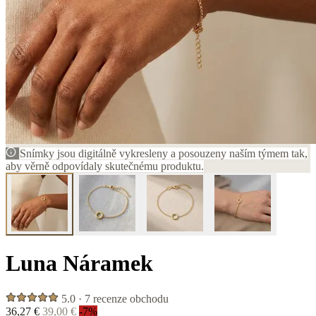
Snímky jsou digitálně vykresleny a posouzeny naším týmem tak,
aby věrně odpovídaly skutečnému produktu.
Luna Náramek
5.0 · 7 recenze obchodu
36,27 €
39,00 €
-7%