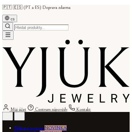
🇵🇹 🇪🇸 (PT a ES) Doprava zdarma
cs
Můj účet
Centrum nápovědy
Kontakt
Nákupní asistent
NOVINKA