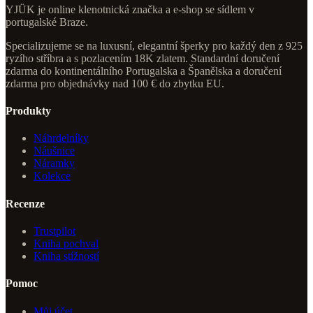
YJÜK je online klenotnická značka a e-shop se sídlem v
portugalské Braze.
Specializujeme se na luxusní, elegantní šperky pro každý den z 925
ryzího stříbra a s pozlacením 18K zlatem. Standardní doručení
zdarma do kontinentálního Portugalska a Španělska a doručení
zdarma pro objednávky nad 100 € do zbytku EU.
Produkty
Náhrdelníky
Náušnice
Náramky
Kolekce
Recenze
Trustpilot
Kniha pochval
Kniha stížností
Pomoc
Můj účet