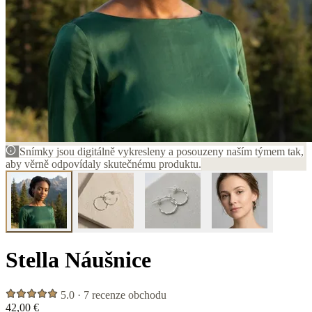
Snímky jsou digitálně vykresleny a posouzeny naším týmem tak,
aby věrně odpovídaly skutečnému produktu.
Stella Náušnice
5.0 · 7 recenze obchodu
42,00 €