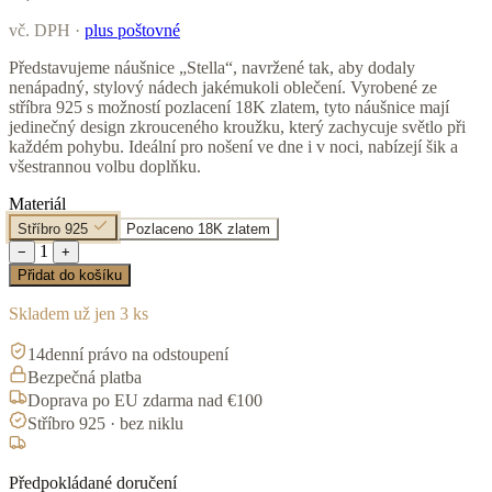
vč. DPH ·
plus poštovné
Představujeme náušnice „Stella“, navržené tak, aby dodaly
nenápadný, stylový nádech jakémukoli oblečení. Vyrobené ze
stříbra 925 s možností pozlacení 18K zlatem, tyto náušnice mají
jedinečný design zkrouceného kroužku, který zachycuje světlo při
každém pohybu. Ideální pro nošení ve dne i v noci, nabízejí šik a
všestrannou volbu doplňku.
Materiál
Stříbro 925
Pozlaceno 18K zlatem
1
−
+
Přidat do košíku
Skladem už jen 3 ks
14denní právo na odstoupení
Bezpečná platba
Doprava po EU zdarma nad €100
Stříbro 925 · bez niklu
Předpokládané doručení