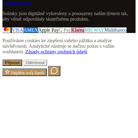
osobních údajů
Snímky jsou digitálně vykresleny a posouzeny naším týmem tak,
aby věrně odpovídaly skutečnému produktu.
VISA
AMEX
Apple Pay
G Pay
Klarna
MB WAY
Multibanco
Používáme cookies ke zlepšení vašeho zážitku a analýze
návštěvnosti. Analytické nástroje se načtou pouze s vaším
souhlasem.
Zásady ochrany osobních údajů
Přijmout
Odmítnout
Najděte svůj šperk