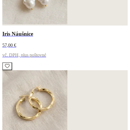
Iris Náušnice
57,00 €
vč. DPH, plus poštovné