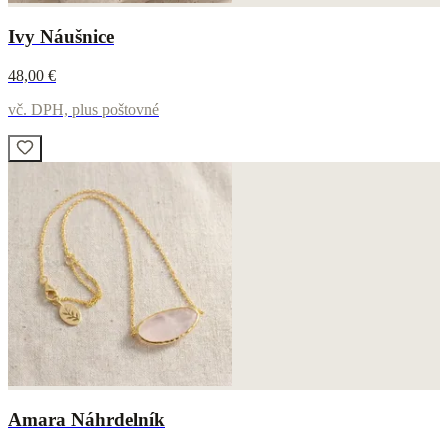
Ivy Náušnice
48,00 €
vč. DPH, plus poštovné
Amara Náhrdelník