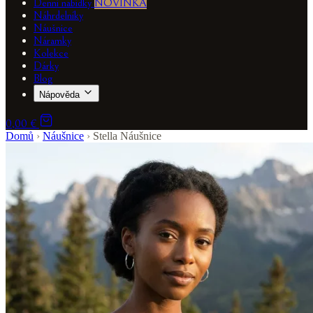
Denní nabídky
NOVINKA
Náhrdelníky
Náušnice
Náramky
Kolekce
Dárky
Blog
Nápověda
0,00 €
Domů
›
Náušnice
›
Stella Náušnice