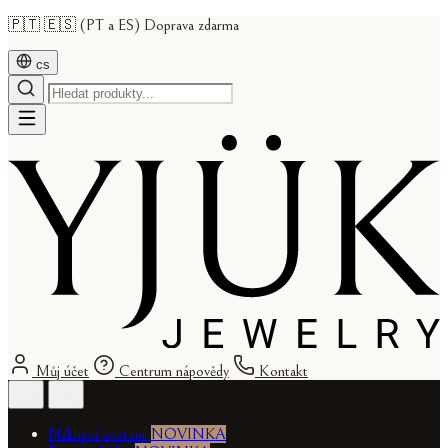
🇵🇹 🇪🇸 (PT a ES) Doprava zdarma
cs
Můj účet
Centrum nápovědy
Kontakt
Nákupní asistent
NOVINKA