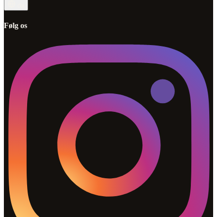
da
Følg os