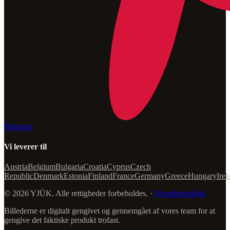
Pinterest
Vi leverer til
Austria
Belgium
Bulgaria
Croatia
Cyprus
Czech
Republic
Denmark
Estonia
Finland
France
Germany
Greece
Hungary
Irel
© 2026 YJÜK. Alle rettigheder forbeholdes. ·
Privatlivspolitik
Billederne er digitalt gengivet og gennemgået af vores team for at
gengive det faktiske produkt trofast.