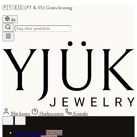
🇵🇹 🇪🇸 (PT & ES) Gratis levering
da
Min konto
Hjælpecenter
Kontakt
Indkøbsassistent
NYHED