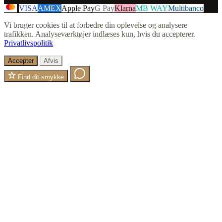
VISA
AMEX
Apple Pay
G Pay
Klarna
MB WAY
Multibanco
Vi bruger cookies til at forbedre din oplevelse og analysere
trafikken. Analyseværktøjer indlæses kun, hvis du accepterer.
Privatlivspolitik
Accepter
Afvis
Find dit smykke