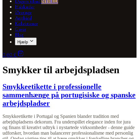
Dagens tilbud
NYHED
Halskæder
Øreringe
Armbånd
Kollektioner
Gaver
Blog
Hjælp
0,00 €
Smykker til arbejdspladsen
Smykkeetikette i professionelle
sammenhænge på portugisiske og spanske
arbejdspladser
Smykkeetikette i Portugal og Spanien blander tradition med
arbejdspladsens dekorum. Fra underspillet elegance inden for jura
og finans til kreativt udtryk i nystartede virksomheder - denne guide
udforsker, hvordan man balancerer professionalisme med personlig
stil. Opdag vigtige tips til at bære smykker i forskellige brancher og