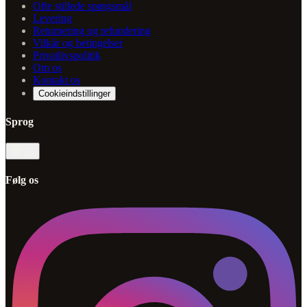
Ofte stillede spørgsmål
Levering
Returnering og refundering
Vilkår og betingelser
Privatlivspolitik
Om os
Kontakt os
Cookieindstillinger
Sprog
da
Følg os