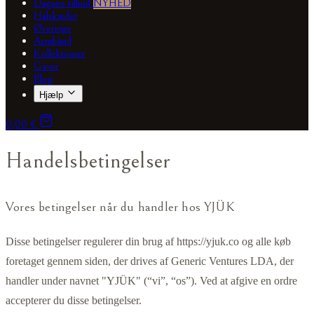
Dagens tilbud
NYHED
Halskæder
Øreringe
Armbånd
Kollektioner
Gaver
Blog
Hjælp
0,00 €
Handelsbetingelser
Vores betingelser når du handler hos YJÜK
Disse betingelser regulerer din brug af https://yjuk.co og alle køb
foretaget gennem siden, der drives af Generic Ventures LDA, der
handler under navnet "YJÜK" (“vi”, “os”). Ved at afgive en ordre
accepterer du disse betingelser.