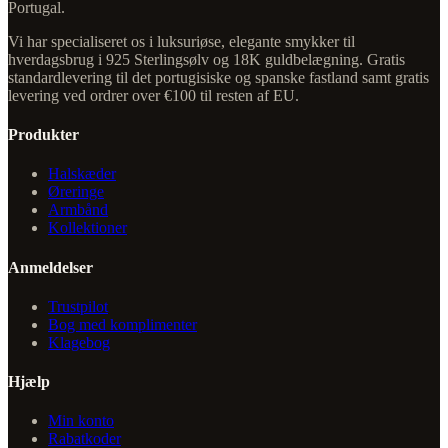
Portugal.
Vi har specialiseret os i luksuriøse, elegante smykker til
hverdagsbrug i 925 Sterlingsølv og 18K guldbelægning. Gratis
standardlevering til det portugisiske og spanske fastland samt gratis
levering ved ordrer over €100 til resten af EU.
Produkter
Halskæder
Øreringe
Armbånd
Kollektioner
Anmeldelser
Trustpilot
Bog med komplimenter
Klagebog
Hjælp
Min konto
Rabatkoder