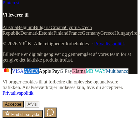
Pinterest
Vi leverer til
Austria
Belgium
Bulgaria
Croatia
Cyprus
Czech
Republic
Denmark
Estonia
Finland
France
Germany
Greece
Hungary
Irel
© 2026 YJÜK. Alle rettigheder forbeholdes. ·
Privatlivspolitik
Billederne er digitalt gengivet og gennemgået af vores team for at
gengive det faktiske produkt trofast.
VISA
AMEX
Apple Pay
G Pay
Klarna
MB WAY
Multibanco
Vi bruger cookies til at forbedre din oplevelse og analysere
trafikken. Analyseværktøjer indlæses kun, hvis du accepterer.
Privatlivspolitik
Accepter
Afvis
Find dit smykke