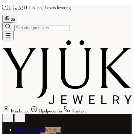
🇵🇹 🇪🇸 (PT & ES) Gratis levering
da
Min konto
Hjælpecenter
Kontakt
Indkøbsassistent
NYHED