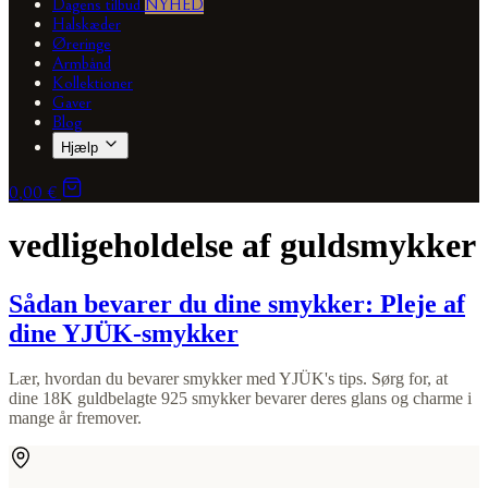
Dagens tilbud
NYHED
Halskæder
Øreringe
Armbånd
Kollektioner
Gaver
Blog
Hjælp
0,00 €
vedligeholdelse af guldsmykker
Sådan bevarer du dine smykker: Pleje af
dine YJÜK-smykker
Lær, hvordan du bevarer smykker med YJÜK's tips. Sørg for, at
dine 18K guldbelagte 925 smykker bevarer deres glans og charme i
mange år fremover.