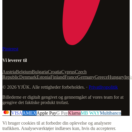
Pinterest
Vi leverer til
Austria
Belgium
Bulgaria
Croatia
Cyprus
Czech
Republic
Denmark
Estonia
Finland
France
Germany
Greece
Hungary
Irel
© 2026 YJÜK. Alle rettigheder forbeholdes. ·
Privatlivspolitik
Billederne er digitalt gengivet og gennemgået af vores team for at
gengive det faktiske produkt trofast.
VISA
AMEX
Apple Pay
G Pay
Klarna
MB WAY
Multibanco
Vi bruger cookies til at forbedre din oplevelse og analysere
trafikken. Analyseværktøjer indlæses kun, hvis du accepterer.