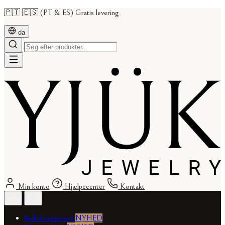
🇵🇹 🇪🇸 (PT & ES) Gratis levering
da
Min konto
Hjælpecenter
Kontakt
Indkøbsassistent
NYHED