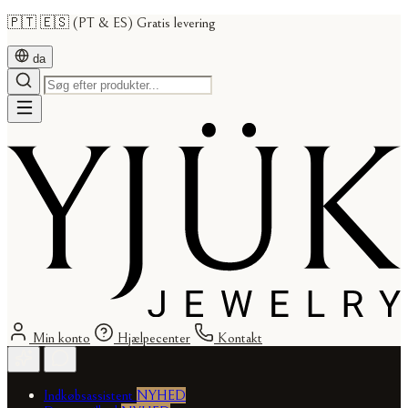
🇵🇹 🇪🇸 (PT & ES) Gratis levering
da
Min konto
Hjælpecenter
Kontakt
Indkøbsassistent
NYHED