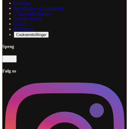
Levering
Returnering og refundering
Vilkår og betingelser
Privatlivspolitik
Om os
Kontakt os
Cookieindstillinger
Sprog
da
Følg os