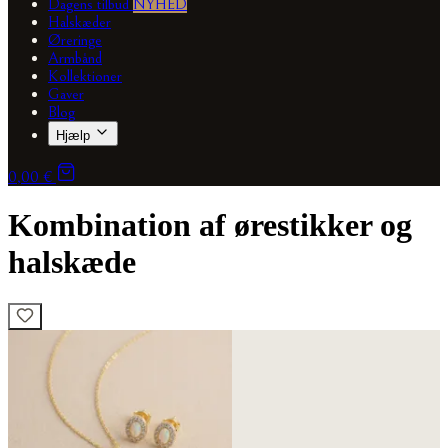
Dagens tilbud
NYHED
Halskæder
Øreringe
Armbånd
Kollektioner
Gaver
Blog
Hjælp
0,00 €
Kombination af ørestikker og
halskæde