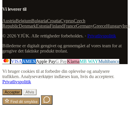
Vi leverer til
Austria
Belgium
Bulgaria
Croatia
Cyprus
Czech
Republic
Denmark
Estonia
Finland
France
Germany
Greece
Hungary
Irel
© 2026 YJÜK. Alle rettigheder forbeholdes. ·
Privatlivspolitik
Billederne er digitalt gengivet og gennemgået af vores team for at
gengive det faktiske produkt trofast.
VISA
AMEX
Apple Pay
G Pay
Klarna
MB WAY
Multibanco
Vi bruger cookies til at forbedre din oplevelse og analysere
trafikken. Analyseværktøjer indlæses kun, hvis du accepterer.
Privatlivspolitik
Accepter
Afvis
Find dit smykke