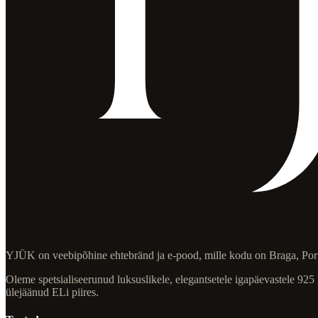
YJÜK on veebipõhine ehtebränd ja e-pood, mille kodu on Braga, Por
Oleme spetsialiseerunud luksuslikele, elegantsetele igapäevastele 925
ülejäänud ELi piires.