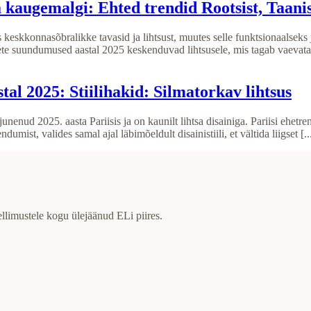
kaugemalgi: Ehted trendid Rootsist, Taanis
 keskkonnasõbralikke tavasid ja lihtsust, muutes selle funktsionaalsek
hete suundumused aastal 2025 keskenduvad lihtsusele, mis tagab vaevat
tal 2025: Stiilihakid: Silmatorkav lihtsus
nenud 2025. aasta Pariisis ja on kaunilt lihtsa disainiga. Pariisi ehetr
umist, valides samal ajal läbimõeldult disainistiili, et vältida liigset [..
ellimustele kogu ülejäänud ELi piires.