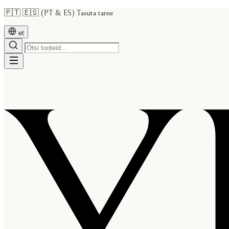
🇵🇹 🇪🇸 (PT & ES) Tasuta tarne
et