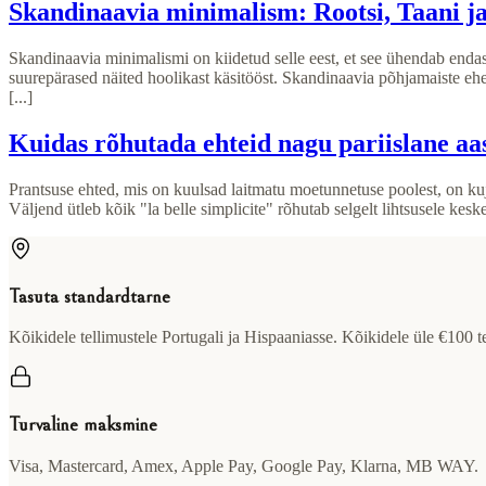
Skandinaavia minimalism: Rootsi, Taani ja 
Skandinaavia minimalismi on kiidetud selle eest, et see ühendab endas
suurepärased näited hoolikast käsitööst. Skandinaavia põhjamaiste e
[...]
Kuidas rõhutada ehteid nagu pariislane aas
Prantsuse ehted, mis on kuulsad laitmatu moetunnetuse poolest, on kuju
Väljend ütleb kõik "la belle simplicite" rõhutab selgelt lihtsusele keskend
Tasuta standardtarne
Kõikidele tellimustele Portugali ja Hispaaniasse. Kõikidele üle €100 t
Turvaline maksmine
Visa, Mastercard, Amex, Apple Pay, Google Pay, Klarna, MB WAY.