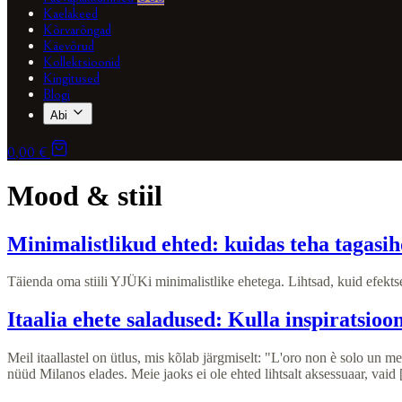
Kaelakeed
Kõrvarõngad
Käevõrud
Kollektsioonid
Kingitused
Blogi
Abi
0,00 €
Mood & stiil
Minimalistlikud ehted: kuidas teha tagasih
Täienda oma stiili YJÜKi minimalistlike ehetega. Lihtsad, kuid efektse
Itaalia ehete saladused: Kulla inspiratsiooni
Meil itaallastel on ütlus, mis kõlab järgmiselt: "L'oro non è solo un m
nüüd Milanos elades. Meie jaoks ei ole ehted lihtsalt aksessuaar, vaid [