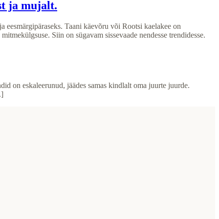
t ja mujalt.
s ja eesmärgipäraseks. Taani käevõru või Rootsi kaelakee on
a mitmekülgsuse. Siin on sügavam sissevaade nendesse trendidesse.
endid on eskaleerunud, jäädes samas kindlalt oma juurte juurde.
.]