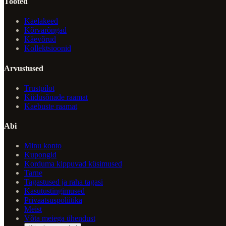
Tooted
Kaelakeed
Kõrvarõngad
Käevõrud
Kollektsioonid
Arvustused
Trustpilot
Kiidusõnade raamat
Kaebuste raamat
Abi
Minu konto
Kupongid
Korduma kippuvad küsimused
Tarne
Tagastused ja raha tagasi
Kasutustingimused
Privaatsuspoliitika
Meist
Võta meiega ühendust