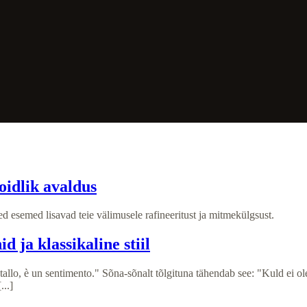
oidlik avaldus
d esemed lisavad teie välimusele rafineeritust ja mitmekülgsust.
d ja klassikaline stiil
etallo, è un sentimento." Sõna-sõnalt tõlgituna tähendab see: "Kuld ei ol
...]