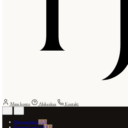
Minu konto
Abikeskus
Kontakt
Ostuassistent
UUS
Päevapakkumised
UUS