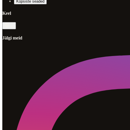
Küpsiste seaded
Keel
et
Jälgi meid