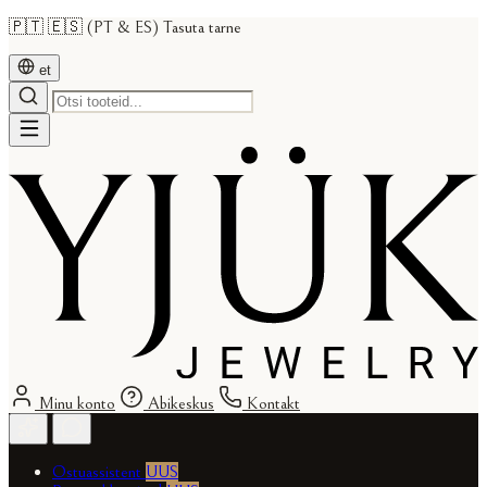
🇵🇹 🇪🇸 (PT & ES) Tasuta tarne
et
Minu konto
Abikeskus
Kontakt
Ostuassistent
UUS