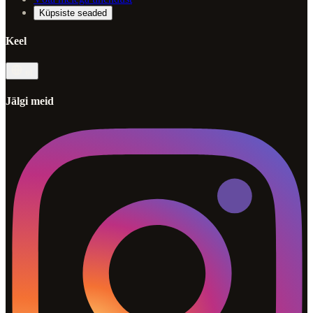
Küpsiste seaded
Keel
et
Jälgi meid