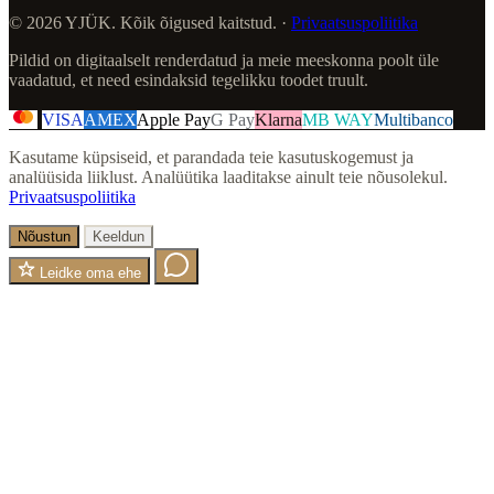
© 2026 YJÜK. Kõik õigused kaitstud. ·
Privaatsuspoliitika
Pildid on digitaalselt renderdatud ja meie meeskonna poolt üle
vaadatud, et need esindaksid tegelikku toodet truult.
VISA
AMEX
Apple Pay
G Pay
Klarna
MB WAY
Multibanco
Kasutame küpsiseid, et parandada teie kasutuskogemust ja
analüüsida liiklust. Analüütika laaditakse ainult teie nõusolekul.
Privaatsuspoliitika
Nõustun
Keeldun
Leidke oma ehe