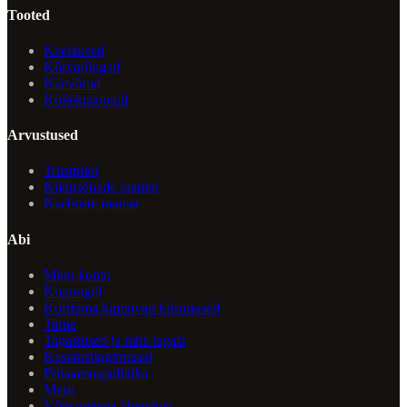
Tooted
Kaelakeed
Kõrvarõngad
Käevõrud
Kollektsioonid
Arvustused
Trustpilot
Kiidusõnade raamat
Kaebuste raamat
Abi
Minu konto
Kupongid
Korduma kippuvad küsimused
Tarne
Tagastused ja raha tagasi
Kasutustingimused
Privaatsuspoliitika
Meist
Võta meiega ühendust