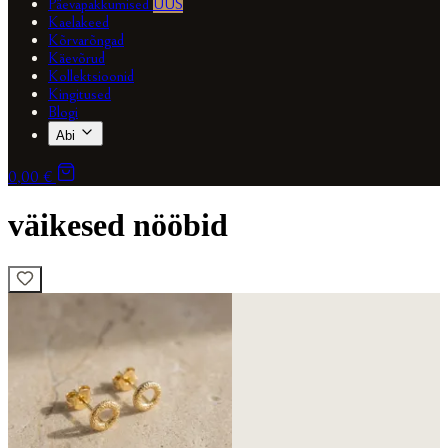
Päevapakkumised
UUS
Kaelakeed
Kõrvarõngad
Käevõrud
Kollektsioonid
Kingitused
Blogi
Abi
0,00 €
väikesed nööbid