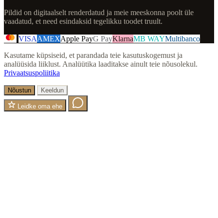
Pildid on digitaalselt renderdatud ja meie meeskonna poolt üle
vaadatud, et need esindaksid tegelikku toodet truult.
VISA
AMEX
Apple Pay
G Pay
Klarna
MB WAY
Multibanco
Kasutame küpsiseid, et parandada teie kasutuskogemust ja
analüüsida liiklust. Analüütika laaditakse ainult teie nõusolekul.
Privaatsuspoliitika
Nõustun
Keeldun
Leidke oma ehe