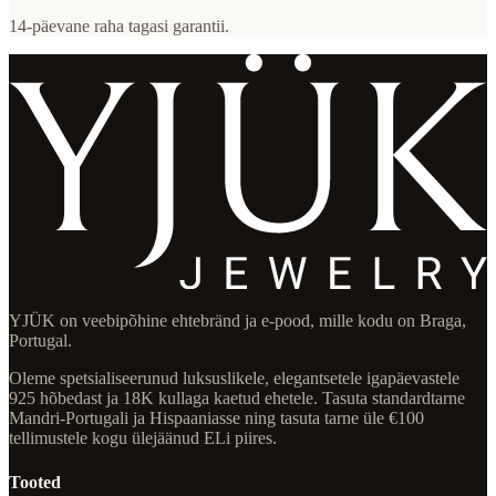
14-päevane raha tagasi garantii.
YJÜK on veebipõhine ehtebränd ja e-pood, mille kodu on Braga,
Portugal.
Oleme spetsialiseerunud luksuslikele, elegantsetele igapäevastele
925 hõbedast ja 18K kullaga kaetud ehetele. Tasuta standardtarne
Mandri-Portugali ja Hispaaniasse ning tasuta tarne üle €100
tellimustele kogu ülejäänud ELi piires.
Tooted