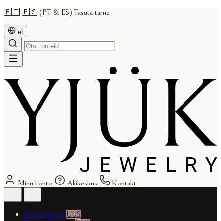
🇵🇹 🇪🇸 (PT & ES) Tasuta tarne
et
Minu konto
Abikeskus
Kontakt
Ostuassistent
UUS