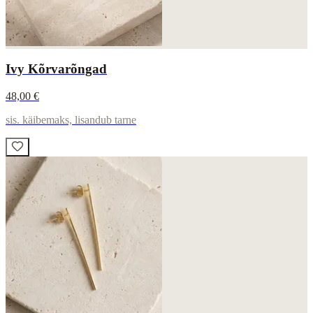
Ivy Kõrvarõngad
48,00 €
sis. käibemaks, lisandub tarne