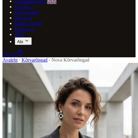
Päevapakkumised
UUS
Kaelakeed
Kõrvarõngad
Käevõrud
Kollektsioonid
Kingitused
Blogi
Abi
0,00 €
Avaleht
›
Kõrvarõngad
›
Nova Kõrvarõngad