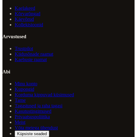
Kaelakeed
Kõrvarõngad
Käevõrud
Kollektsioonid
Arvustused
Trustpilot
Kiidusõnade raamat
Kaebuste raamat
Abi
Minu konto
Kupongid
Korduma kippuvad küsimused
Tarne
Tagastused ja raha tagasi
Kasutustingimused
Privaatsuspoliitika
Meist
Võta meiega ühendust
Küpsiste seaded