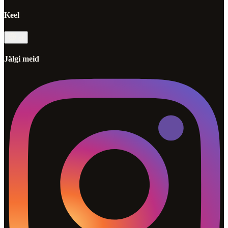
Keel
et
Jälgi meid