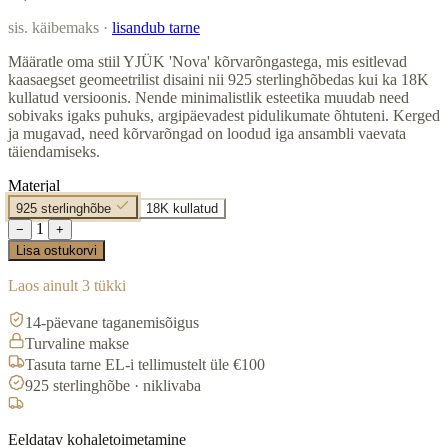
sis. käibemaks ·
lisandub tarne
Määratle oma stiil YJÜK 'Nova' kõrvarõngastega, mis esitlevad
kaasaegset geomeetrilist disaini nii 925 sterlinghõbedas kui ka 18K
kullatud versioonis. Nende minimalistlik esteetika muudab need
sobivaks igaks puhuks, argipäevadest pidulikumate õhtuteni. Kerged
ja mugavad, need kõrvarõngad on loodud iga ansambli vaevata
täiendamiseks.
Materjal
925 sterlinghõbe
18K kullatud
1
−
+
Lisa ostukorvi
Laos ainult 3 tükki
14-päevane taganemisõigus
Turvaline makse
Tasuta tarne EL-i tellimustelt üle €100
925 sterlinghõbe · niklivaba
Eeldatav kohaletoimetamine