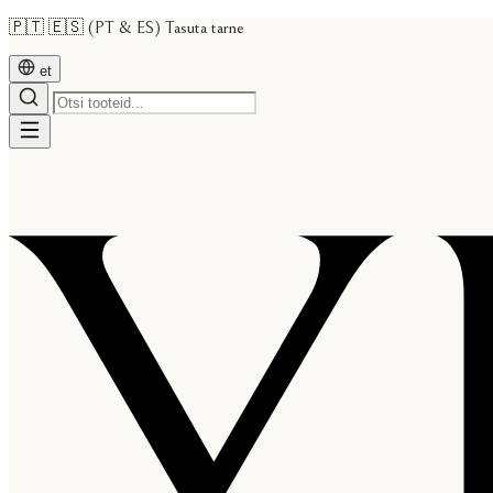
🇵🇹 🇪🇸 (PT & ES) Tasuta tarne
et