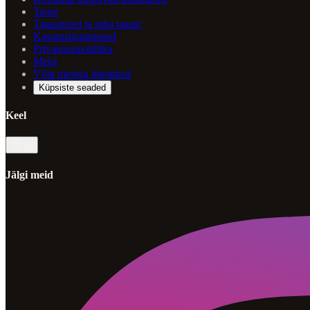
Tarne
Tagastused ja raha tagasi
Kasutustingimused
Privaatsuspoliitika
Meist
Võta meiega ühendust
Küpsiste seaded
Keel
et
Jälgi meid