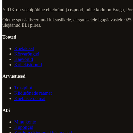
YJÜK on veebipõhine ehtebränd ja e-pood, mille kodu on Braga, Por
Oleme spetsialiseerunud luksuslikele, elegantsetele igapäevastele 925
ülejäänud ELi piires.
Tooted
Kaelakeed
Kõrvarõngad
Käevõrud
Kollektsioonid
Arvustused
Trustpilot
Kiidusõnade raamat
Kaebuste raamat
Abi
Minu konto
Kupongid
Korduma kippuvad küsimused