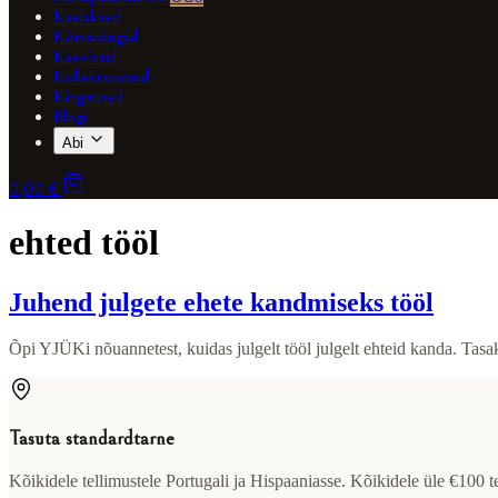
Kaelakeed
Kõrvarõngad
Käevõrud
Kollektsioonid
Kingitused
Blogi
Abi
0,00 €
ehted tööl
Juhend julgete ehete kandmiseks tööl
Õpi YJÜKi nõuannetest, kuidas julgelt tööl julgelt ehteid kanda. Tasak
Tasuta standardtarne
Kõikidele tellimustele Portugali ja Hispaaniasse. Kõikidele üle €100 t