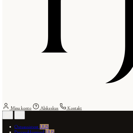
Minu konto
Abikeskus
Kontakt
Ostuassistent
UUS
Päevapakkumised
UUS