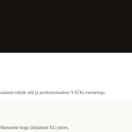
aalusta isiklik stiil ja professionaalsus YJÜKi esemetega.
ellimustele kogu ülejäänud ELi piires.