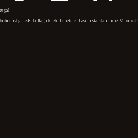
tugal.
 hõbedast ja 18K kullaga kaetud ehetele. Tasuta standardtarne Mandri-Po