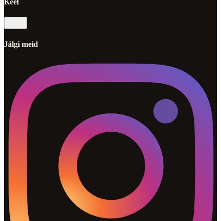
Keel
et
Jälgi meid