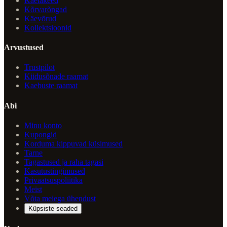
Kaelakeed
Kõrvarõngad
Käevõrud
Kollektsioonid
Arvustused
Trustpilot
Kiidusõnade raamat
Kaebuste raamat
Abi
Minu konto
Kupongid
Korduma kippuvad küsimused
Tarne
Tagastused ja raha tagasi
Kasutustingimused
Privaatsuspoliitika
Meist
Võta meiega ühendust
Küpsiste seaded