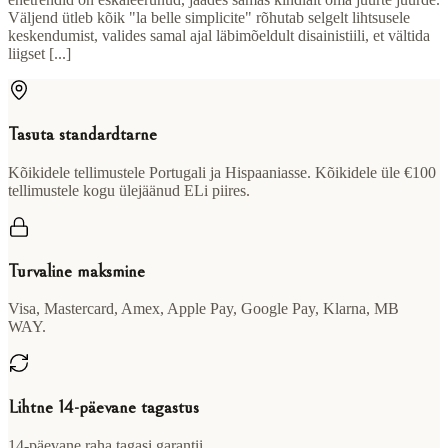
Väljend ütleb kõik "la belle simplicite" rõhutab selgelt lihtsusele
keskendumist, valides samal ajal läbimõeldult disainistiili, et vältida
liigset [...]
Tasuta standardtarne
Kõikidele tellimustele Portugali ja Hispaaniasse. Kõikidele üle €100
tellimustele kogu ülejäänud ELi piires.
Turvaline maksmine
Visa, Mastercard, Amex, Apple Pay, Google Pay, Klarna, MB
WAY.
Lihtne 14-päevane tagastus
14-päevane raha tagasi garantii.