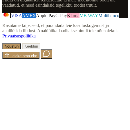
vaadatud, et need esindaksid tegelikku toodet truult.
VISA
AMEX
Apple Pay
G Pay
Klarna
MB WAY
Multibanco
Kasutame küpsiseid, et parandada teie kasutuskogemust ja
analüüsida liiklust. Analüütika laaditakse ainult teie nõusolekul.
Privaatsuspoliitika
Nõustun
Keeldun
Leidke oma ehe