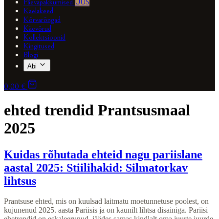
Päevapakkumised
UUS
Kaelakeed
Kõrvarõngad
Käevõrud
Kollektsioonid
Kingitused
Blogi
Abi
0,00 €
ehted trendid Prantsusmaal
2025
Kuidas rõhutada ehteid nagu pariislane
aastal 2025: Stiilihakid: Silmatorkav
lihtsus
Prantsuse ehted, mis on kuulsad laitmatu moetunnetuse poolest, on
kujunenud 2025. aasta Pariisis ja on kaunilt lihtsa disainiga. Pariisi
ehetrendid on eskaleerunud, jäädes samas kindlalt oma juurte juurde.