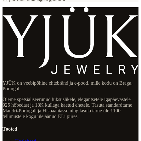
YJÜK on veebipõhine ehtebränd ja e-pood, mille kodu on Braga,
Portugal.
Oleme spetsialiseerunud luksuslikele, elegantsetele igapäevastele
925 hõbedast ja 18K kullaga kaetud ehetele. Tasuta standardtarne
Mandri-Portugali ja Hispaaniasse ning tasuta tarne üle €100
tellimustele kogu ülejäänud ELi piires.
Tooted