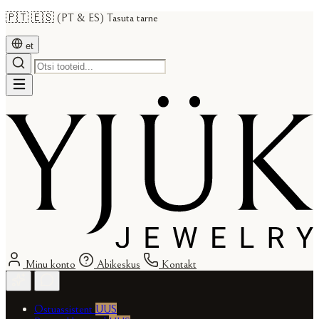
🇵🇹 🇪🇸 (PT & ES) Tasuta tarne
et
Minu konto
Abikeskus
Kontakt
Ostuassistent
UUS