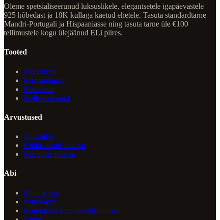
Oleme spetsialiseerunud luksuslikele, elegantsetele igapäevastele
925 hõbedast ja 18K kullaga kaetud ehetele. Tasuta standardtarne
Mandri-Portugali ja Hispaaniasse ning tasuta tarne üle €100
tellimustele kogu ülejäänud ELi piires.
Tooted
Kaelakeed
Kõrvarõngad
Käevõrud
Kollektsioonid
Arvustused
Trustpilot
Kiidusõnade raamat
Kaebuste raamat
Abi
Minu konto
Kupongid
Korduma kippuvad küsimused
Tarne