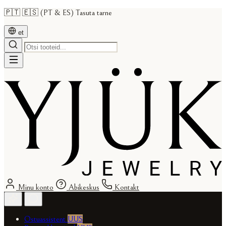
🇵🇹 🇪🇸 (PT & ES) Tasuta tarne
et
Minu konto
Abikeskus
Kontakt
Ostuassistent
UUS