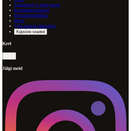
Tagastused ja raha tagasi
Kasutustingimused
Privaatsuspoliitika
Meist
Võta meiega ühendust
Küpsiste seaded
Keel
et
Jälgi meid