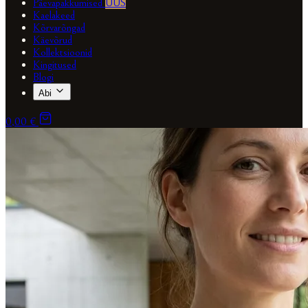
Päevapakkumised
UUS
Kaelakeed
Kõrvarõngad
Käevõrud
Kollektsioonid
Kingitused
Blogi
Abi
0,00 €