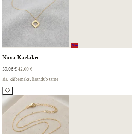
-7%
Nova Kaelakee
39,06 €
42,00 €
sis. käibemaks, lisandub tarne