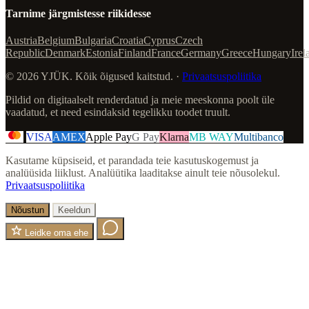
Tarnime järgmistesse riikidesse
Austria
Belgium
Bulgaria
Croatia
Cyprus
Czech
Republic
Denmark
Estonia
Finland
France
Germany
Greece
Hungary
Irel
© 2026 YJÜK. Kõik õigused kaitstud. ·
Privaatsuspoliitika
Pildid on digitaalselt renderdatud ja meie meeskonna poolt üle
vaadatud, et need esindaksid tegelikku toodet truult.
VISA
AMEX
Apple Pay
G Pay
Klarna
MB WAY
Multibanco
Kasutame küpsiseid, et parandada teie kasutuskogemust ja
analüüsida liiklust. Analüütika laaditakse ainult teie nõusolekul.
Privaatsuspoliitika
Nõustun
Keeldun
Leidke oma ehe