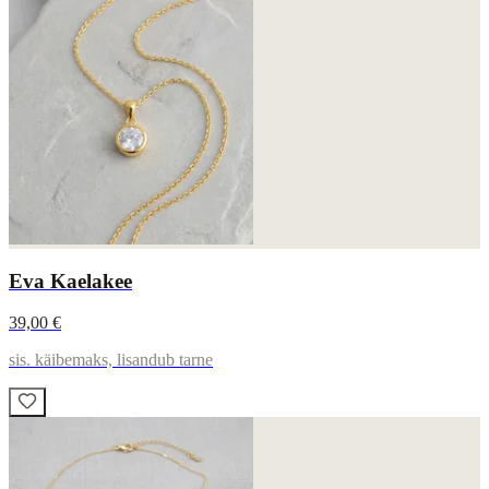
Eva Kaelakee
39,00 €
sis. käibemaks, lisandub tarne